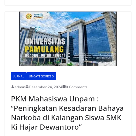
e
er
l
s
e
e
b
A
st
o
p
o
p
k
JURNAL
UNCATEGORIZED
admin
Desember 24, 2024
0 Comments
PKM Mahasiswa Unpam :
“Peningkatan Kesadaran Bahaya
Narkoba di Kalangan Siswa SMK
Ki Hajar Dewantoro”