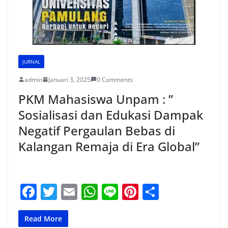
JURNAL
admin
Januari 3, 2025
0 Comments
PKM Mahasiswa Unpam : ”
Sosialisasi dan Edukasi Dampak
Negatif Pergaulan Bebas di
Kalangan Remaja di Era Global”
F
T
E
W
Li
Pi
S
a
w
m
h
n
nt
h
c
itt
ai
at
e
er
ar
Read More