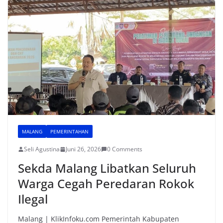
b
A
st
o
p
o
p
k
MALANG
PEMERINTAHAN
Seli Agustina
Juni 26, 2026
0 Comments
Sekda Malang Libatkan Seluruh
Warga Cegah Peredaran Rokok
Ilegal
Malang | KlikInfoku.com Pemerintah Kabupaten