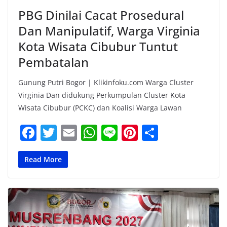
PBG Dinilai Cacat Prosedural
Dan Manipulatif, Warga Virginia
Kota Wisata Cibubur Tuntut
Pembatalan
Gunung Putri Bogor | Klikinfoku.com Warga Cluster
Virginia Dan didukung Perkumpulan Cluster Kota
Wisata Cibubur (PCKC) dan Koalisi Warga Lawan
F
T
E
W
Li
Pi
S
a
w
m
h
n
nt
h
c
itt
ai
at
e
er
ar
Read More
e
er
l
s
e
e
b
A
st
o
p