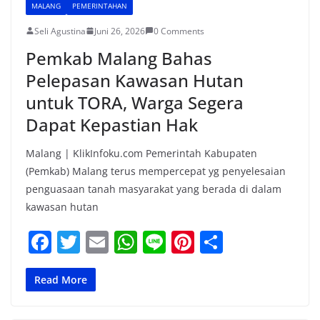
MALANG
PEMERINTAHAN
Seli Agustina
Juni 26, 2026
0 Comments
Pemkab Malang Bahas
Pelepasan Kawasan Hutan
untuk TORA, Warga Segera
Dapat Kepastian Hak
Malang | KlikInfoku.com Pemerintah Kabupaten
(Pemkab) Malang terus mempercepat yg penyelesaian
penguasaan tanah masyarakat yang berada di dalam
kawasan hutan
F
T
E
W
Li
Pi
S
a
w
m
h
n
nt
h
c
itt
ai
at
e
er
ar
Read More
e
er
l
s
e
e