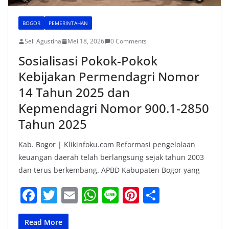
BOGOR
PEMERINTAHAN
Seli Agustina
Mei 18, 2026
0 Comments
Sosialisasi Pokok-Pokok
Kebijakan Permendagri Nomor
14 Tahun 2025 dan
Kepmendagri Nomor 900.1-2850
Tahun 2025
Kab. Bogor | Klikinfoku.com Reformasi pengelolaan
keuangan daerah telah berlangsung sejak tahun 2003
dan terus berkembang. APBD Kabupaten Bogor yang
F
T
E
W
Li
Pi
S
a
w
m
h
n
nt
h
c
itt
ai
at
e
er
ar
Read More