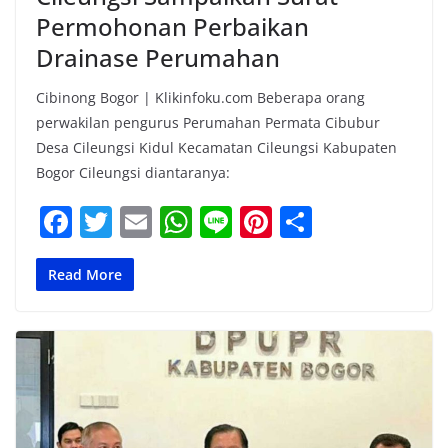
Permohonan Perbaikan
Drainase Perumahan
Cibinong Bogor | Klikinfoku.com Beberapa orang
perwakilan pengurus Perumahan Permata Cibubur
Desa Cileungsi Kidul Kecamatan Cileungsi Kabupaten
Bogor Cileungsi diantaranya:
F
T
E
W
Li
Pi
S
a
w
m
h
n
nt
h
c
itt
ai
at
e
er
ar
Read More
e
er
l
s
e
e
b
A
st
o
p
o
p
k