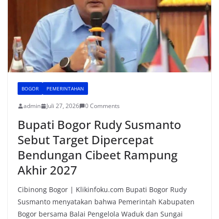
k
BOGOR
PEMERINTAHAN
admin
Juli 27, 2026
0 Comments
Bupati Bogor Rudy Susmanto
Sebut Target Dipercepat
Bendungan Cibeet Rampung
Akhir 2027
Cibinong Bogor | Klikinfoku.com Bupati Bogor Rudy
Susmanto menyatakan bahwa Pemerintah Kabupaten
Bogor bersama Balai Pengelola Waduk dan Sungai