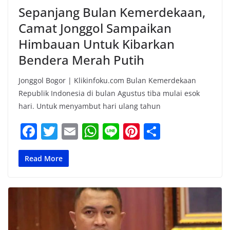
Sepanjang Bulan Kemerdekaan,
Camat Jonggol Sampaikan
Himbauan Untuk Kibarkan
Bendera Merah Putih
Jonggol Bogor | Klikinfoku.com Bulan Kemerdekaan
Republik Indonesia di bulan Agustus tiba mulai esok
hari. Untuk menyambut hari ulang tahun
F
T
E
W
Li
Pi
S
a
w
m
h
n
nt
h
c
itt
ai
at
e
er
ar
Read More
e
er
l
s
e
e
b
A
st
o
p
o
p