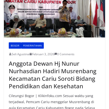
o
p
k
BOGOR
PEMERINTAHAN
Seli Agustina
Februari 3, 2026
0 Comments
Anggota Dewan Hj Nunur
Nurhasdian Hadiri Musrenbang
Kecamatan Cariu Soroti Bidang
Pendidikan dan Kesehatan
Cileungsi Bogor | Klikinfoku.com Sesuai waktu yang
terjadwal, Pemcam Cariu menggelar Musrenbang di
aula Kecamatan Cariu Kabupaten Bogor pada Selasa