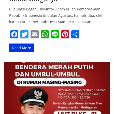
Cileungsi Bogor | Klikinfoku.com Bulan Kemerdekaan
Republik Indonesia di bulan Agustus, hampir tiba, oleh
karena itu Pemerintah Desa Mampir Kecamatan
F
T
E
W
Li
Pi
S
a
w
m
h
n
nt
h
c
itt
ai
at
e
er
ar
Read More
e
er
l
s
e
e
b
A
st
o
p
o
p
k