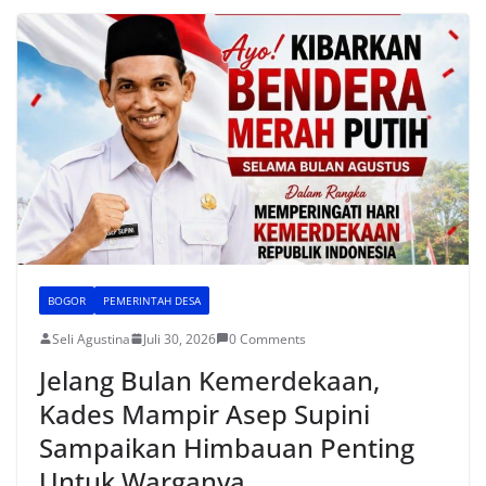
b
A
st
o
p
o
p
k
BOGOR
PEMERINTAH DESA
Seli Agustina
Juli 30, 2026
0 Comments
Jelang Bulan Kemerdekaan,
Kades Mampir Asep Supini
Sampaikan Himbauan Penting
Untuk Warganya