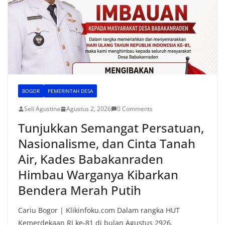
k
BOGOR
PEMERINTAH DESA
Seli Agustina
Agustus 2, 2026
0 Comments
Tunjukkan Semangat Persatuan,
Nasionalisme, dan Cinta Tanah
Air, Kades Babakanraden
Himbau Warganya Kibarkan
Bendera Merah Putih
Cariu Bogor | Klikinfoku.com Dalam rangka HUT
Kemerdekaan RI ke-81 di bulan Agustus 2926,