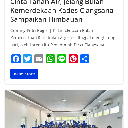
Cinta Tanah Air, Jelang Bulan
Kemerdekaan Kades Ciangsana
Sampaikan Himbauan
Gunung Putri Bogor | Klikinfoku.com Bulan
Kemerdekaan RI di bulan Agustus, tinggal menghitung
hari, oleh karena itu Pemerintah Desa Ciangsana
F
T
E
W
Li
Pi
S
a
w
m
h
n
nt
h
c
itt
ai
at
e
er
ar
Read More
e
er
l
s
e
e
b
A
st
o
p
o
p
k