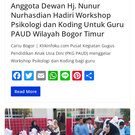
Anggota Dewan Hj. Nunur
Nurhasdian Hadiri Workshop
Psikologi dan Koding Untuk Guru
PAUD Wilayah Bogor Timur
Cariu Bogor | Klikinfoku.com Pusat Kegiatan Gugus
Pendidikan Anak Usia Dini (PKG PAUD) menggelar
Workshop Psikologi dan Koding bagi guru
F
T
E
W
Li
Pi
S
a
w
m
h
n
nt
h
c
itt
ai
at
e
er
ar
Read More
e
er
l
s
e
e
b
A
st
o
p
o
p