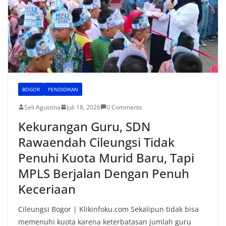
k
BOGOR
PENDIDIKAN
Seli Agustina
Juli 18, 2026
0 Comments
Kekurangan Guru, SDN
Rawaendah Cileungsi Tidak
Penuhi Kuota Murid Baru, Tapi
MPLS Berjalan Dengan Penuh
Keceriaan
Cileungsi Bogor | Klikinfoku.com Sekalipun tidak bisa
memenuhi kuota karena keterbatasan jumlah guru