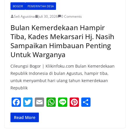
BOGOR
PEMERINTAH DESA
Seli Agustina
Juli 30, 2026
0 Comments
Bulan Kemerdekaan Hampir
Tiba, Kades Mekarsari Hj. Nasih
Sampaikan Himbauan Penting
Untuk Warganya
Cileungsi Bogor | Klikinfoku.com Bulan Kemerdekaan
Republik Indonesia di bulan Agustus, hampir tiba,
untuk menyambut hari ulang tahun kemerdekaan
Republik
F
T
E
W
Li
Pi
S
a
w
m
h
n
nt
h
c
itt
ai
at
e
er
ar
Read More
e
er
l
s
e
e