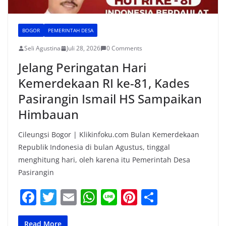
BOGOR
PEMERINTAH DESA
Seli Agustina
Juli 28, 2026
0 Comments
Jelang Peringatan Hari
Kemerdekaan RI ke-81, Kades
Pasirangin Ismail HS Sampaikan
Himbauan
Cileungsi Bogor | Klikinfoku.com Bulan Kemerdekaan
Republik Indonesia di bulan Agustus, tinggal
menghitung hari, oleh karena itu Pemerintah Desa
Pasirangin
F
T
E
W
Li
Pi
S
a
w
m
h
n
nt
h
Read More