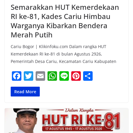
Semarakkan HUT Kemerdekaan
RI ke-81, Kades Cariu Himbau
Warganya Kibarkan Bendera
Merah Putih
Cariu Bogor | Klikinfoku.com Dalam rangka HUT
Kemerdekaan RI ke-81 di bulan Agustus 2926,
Pemerintah Desa Cariu, Kecamatan Cariu Kabupaten
F
T
E
W
Li
Pi
S
a
w
m
h
n
nt
h
c
itt
ai
at
e
er
ar
Read More
e
er
l
s
e
e
b
A
st
o
p
o
p