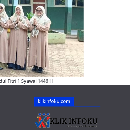
ul Fitri 1 Syawal 1446 H
klikinfoku.com