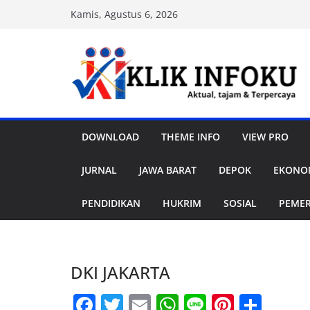
Skip
Kamis, Agustus 6, 2026
to
content
DOWNLOAD
THEME INFO
VIEW PRO
JURNAL
JAWA BARAT
DEPOK
EKONOM
PENDIDIKAN
HUKRIM
SOSIAL
PEME
DKI JAKARTA
F
T
E
W
Li
Pi
S