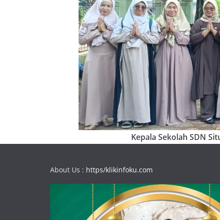
Kepala Sekolah SDN Situ
About Us :
https/klikinfoku.com