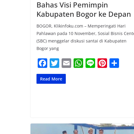
Bahas Visi Pemimpin
Kabupaten Bogor ke Depan
BOGOR, Klikinfoku.com – Memperingati Hari
Pahlawan pada 10 November, Sosial Bisnis Cent
(SBC) menggelar diskusi santai di Kabupaten
Bogor yang
F
T
E
W
Li
Pi
S
a
w
m
h
n
nt
h
c
itt
ai
at
e
er
ar
Read More
e
er
l
s
e
e
b
A
st
o
p
o
p
k