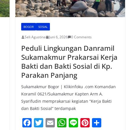
BOGOR
SOSIAL
Seli Agustina
Juni 6, 2026
0 Comments
Peduli Lingkungan Danramil
Sukamakmur Prakarsai Kerja
Bakti dan Bakti Sosial di Kp.
Parakan Panjang
Sukamakmur Bogor | Klikinfoku .com Komandan
Koramil 0621/Sukamakmur Kapten Arm A.
Syarifudin memprakarsai kegiatan “Kerja Bakti
dan Bakti Sosial” terdampak
F
T
E
W
Li
Pi
S