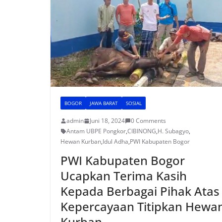
BOGOR
JAWA BARAT
SOSIAL
admin
Juni 18, 2024
0 Comments
Antam UBPE Pongkor
,
CIBINONG
,
H. Subagyo
,
Hewan Kurban
,
Idul Adha
,
PWI Kabupaten Bogor
PWI Kabupaten Bogor
Ucapkan Terima Kasih
Kepada Berbagai Pihak Atas
Kepercayaan Titipkan Hewa
Kurban