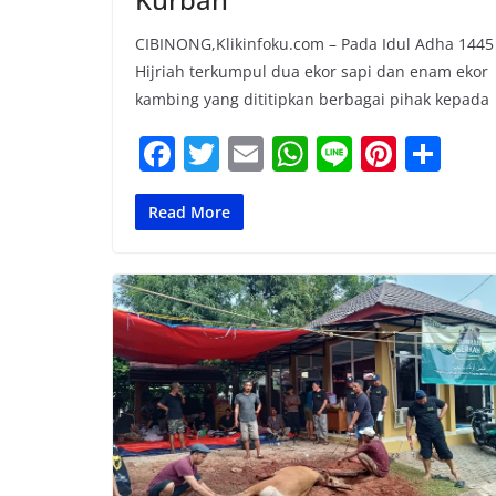
CIBINONG,Klikinfoku.com – Pada Idul Adha 1445
Hijriah terkumpul dua ekor sapi dan enam ekor
kambing yang dititipkan berbagai pihak kepada
F
T
E
W
Li
Pi
S
a
w
m
h
n
nt
h
c
itt
ai
at
e
er
ar
Read More
e
er
l
s
e
e
b
A
st
o
p
o
p
k