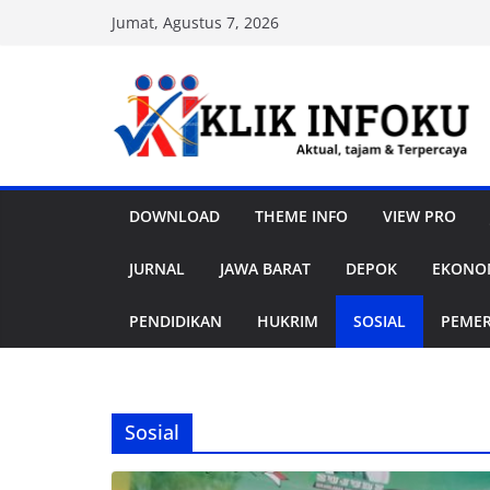
Skip
Jumat, Agustus 7, 2026
to
content
DOWNLOAD
THEME INFO
VIEW PRO
JURNAL
JAWA BARAT
DEPOK
EKONOM
PENDIDIKAN
HUKRIM
SOSIAL
PEME
Sosial