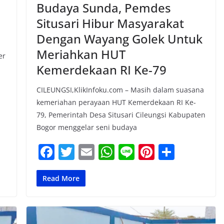
Budaya Sunda, Pemdes
Situsari Hibur Masyarakat
Dengan Wayang Golek Untuk
Meriahkan HUT
er
Kemerdekaan RI Ke-79
CILEUNGSI,KlikInfoku.com – Masih dalam suasana
kemeriahan perayaan HUT Kemerdekaan RI Ke-
79, Pemerintah Desa Situsari Cileungsi Kabupaten
Bogor menggelar seni budaya
F
T
E
W
Li
Pi
S
a
w
m
h
n
nt
h
c
itt
ai
at
e
er
ar
Read More
e
er
l
s
e
e
b
A
st