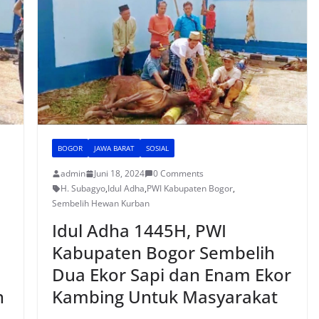
o
p
o
p
k
BOGOR
JAWA BARAT
SOSIAL
admin
Juni 18, 2024
0 Comments
H. Subagyo
,
Idul Adha
,
PWI Kabupaten Bogor
,
Sembelih Hewan Kurban
Idul Adha 1445H, PWI
Kabupaten Bogor Sembelih
Dua Ekor Sapi dan Enam Ekor
n
Kambing Untuk Masyarakat