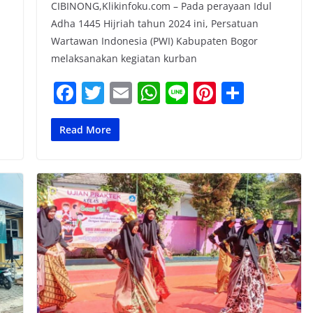
CIBINONG,Klikinfoku.com – Pada perayaan Idul
Adha 1445 Hijriah tahun 2024 ini, Persatuan
Wartawan Indonesia (PWI) Kabupaten Bogor
melaksanakan kegiatan kurban
F
T
E
W
Li
Pi
S
a
w
m
h
n
nt
h
c
itt
ai
at
e
er
ar
Read More
e
er
l
s
e
e
b
A
st
o
p
o
p
k