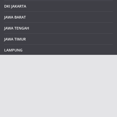
DKI JAKARTA
JAWA BARAT
JAWA TENGAH
JAWA TIMUR
LAMPUNG
REDAKSI
Sample Page
SUMATERA SELATAN
SUMATERA UTARA
klikinfoku.com