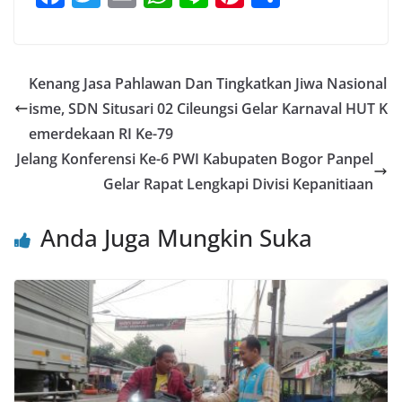
a
w
m
h
n
nt
h
c
itt
ai
at
e
er
ar
e
er
l
s
e
e
Kenang Jasa Pahlawan Dan Tingkatkan Jiwa Nasional
b
A
st
isme, SDN Situsari 02 Cileungsi Gelar Karnaval HUT K
o
p
emerdekaan RI Ke-79
o
p
Jelang Konferensi Ke-6 PWI Kabupaten Bogor Panpel
Gelar Rapat Lengkapi Divisi Kepanitiaan
k
Anda Juga Mungkin Suka