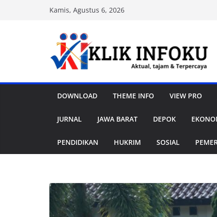
Skip
Kamis, Agustus 6, 2026
to
content
DOWNLOAD
THEME INFO
VIEW PRO
JURNAL
JAWA BARAT
DEPOK
EKONOM
PENDIDIKAN
HUKRIM
SOSIAL
PEME