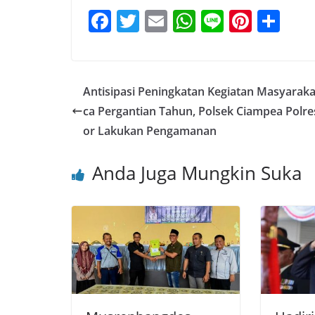
F
T
E
W
Li
Pi
S
a
w
m
h
n
nt
h
c
itt
ai
at
e
er
ar
e
er
l
s
e
e
Antisipasi Peningkatan Kegiatan Masyaraka
b
A
st
ca Pergantian Tahun, Polsek Ciampea Polre
o
p
or Lakukan Pengamanan
o
p
Anda Juga Mungkin Suka
k