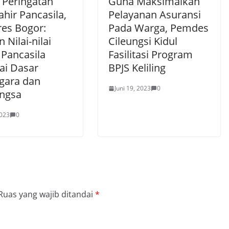
 Peringatan
Guna Maksimalkan
ahir Pancasila,
Pelayanan Asuransi
res Bogor:
Pada Warga, Pemdes
n Nilai-nilai
Cileungsi Kidul
 Pancasila
Fasilitasi Program
ai Dasar
BPJS Keliling
gara dan
Juni 19, 2023
0
ngsa
2023
0
Ruas yang wajib ditandai
*