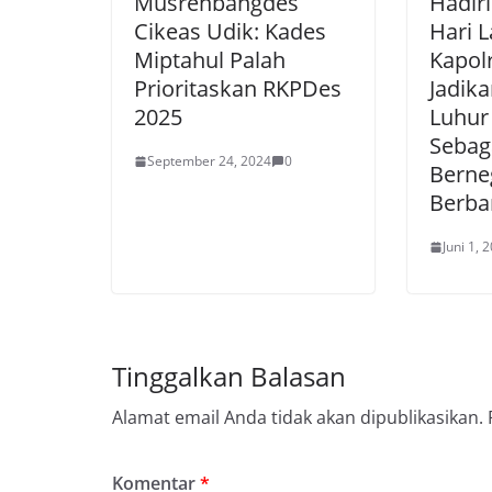
Musrenbangdes
Hadiri
Cikeas Udik: Kades
Hari L
Miptahul Palah
Kapol
Prioritaskan RKPDes
Jadika
2025
Luhur
Sebag
September 24, 2024
0
Berne
Berba
Juni 1, 
Tinggalkan Balasan
Alamat email Anda tidak akan dipublikasikan.
Komentar
*