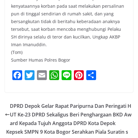
kenyataannya korban pada saat melakukan persalinan
pun di tinggal sendirian di rumah sakit, dan yang
bersangkutan tidak di beritahu keberadaan anaknya
tersebut, saat korban mencoba menghubungi Pelaku
SH dirinya selalu di teror dan kucilkan, Ungkap AKBP
Iman Imanuddin.
(Tom)
Sumber Humas Polres Bogor
F
T
E
W
Li
Pi
S
a
w
m
h
n
nt
h
c
itt
ai
at
e
er
ar
e
er
l
s
e
e
DPRD Depok Gelar Rapat Paripurna Dan Peringati H
b
A
st
UT Ke-23 DPRD Sekaligus Beri Penghargaan BKD Aw
o
p
ard Kepada Tujuh Anggota DPRD Kota Depok
o
p
Kepsek SMPN 9 Kota Bogor Serahkan Piala Suratin s