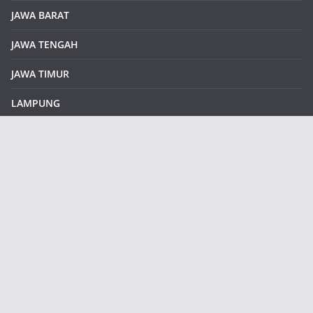
JAWA BARAT
JAWA TENGAH
JAWA TIMUR
LAMPUNG
REDAKSI
Sample Page
SUMATERA SELATAN
SUMATERA UTARA
klikinfoku.com