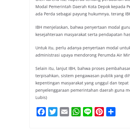
Modal Pemerintah Daerah Kota Depok kepada Pe
ada Perda sebagai payung hukumnya, terang IB
IBH menjelaskan, bahwa penyertaan modal gun
kesejahteraan masyarakat serta pendapatan has
Untuk itu, perlu adanya penyertaan modal untu
administrasi upaya mendorong Perumda Air Minu
Selain itu, lanjut IBH, bahwa proses pembaha
terpisahkan, sistem pengawasan publik yang 
kepentingan masyarakat yang unggul dan tepat
penyelenggaraan pemerintahan daerah guna men
Lubis)
F
T
E
W
Li
Pi
S
a
w
m
h
n
nt
h