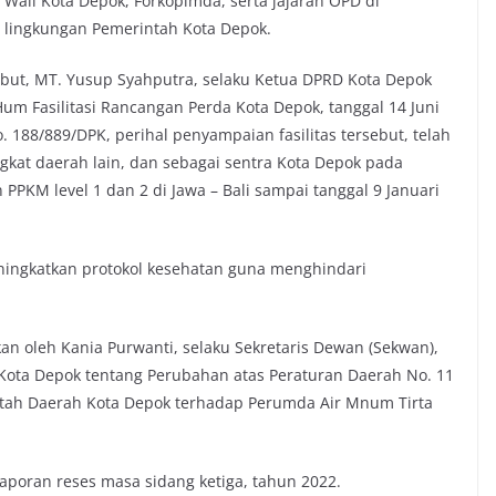
Wali Kota Depok, Forkopimda, serta jajaran OPD di
lingkungan Pemerintah Kota Depok.
but, MT. Yusup Syahputra, selaku Ketua DPRD Kota Depok
m Fasilitasi Rancangan Perda Kota Depok, tanggal 14 Juni
 188/889/DPK, perihal penyampaian fasilitas tersebut, telah
kat daerah lain, dan sebagai sentra Kota Depok pada
PKM level 1 dan 2 di Jawa – Bali sampai tanggal 9 Januari
ningkatkan protokol kesehatan guna menghindari
 oleh Kania Purwanti, selaku Sekretaris Dewan (Sekwan),
Kota Depok tentang Perubahan atas Peraturan Daerah No. 11
tah Daerah Kota Depok terhadap Perumda Air Mnum Tirta
poran reses masa sidang ketiga, tahun 2022.