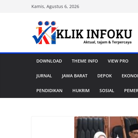
Skip
Kamis, Agustus 6, 2026
to
content
DOWNLOAD
THEME INFO
VIEW PRO
JURNAL
JAWA BARAT
DEPOK
EKONOM
PENDIDIKAN
HUKRIM
SOSIAL
PEME