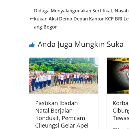
c
itt
ai
at
e
er
ar
e
er
l
s
e
e
Diduga Menyalahgunakan Sertifikat, Nasab
b
A
st
kukan Aksi Demo Depan Kantor KCP BRI Le
o
p
ang-Bogor
o
p
Anda Juga Mungkin Suka
k
Pastikan Ibadah
Korba
Natal Berjalan
Cibun
Kondusif, Pemcam
Tewas
Cileungsi Gelar Apel