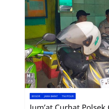
BOGOR
JAWA BARAT
TNI/POLRI
Jum’at Curhat Polsek 