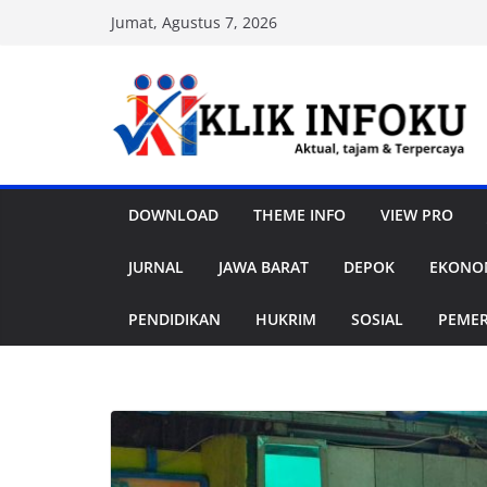
Skip
Jumat, Agustus 7, 2026
to
content
DOWNLOAD
THEME INFO
VIEW PRO
JURNAL
JAWA BARAT
DEPOK
EKONOM
PENDIDIKAN
HUKRIM
SOSIAL
PEME