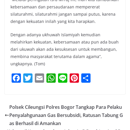
kebersamaan dan persaudaraan mempererat
silaturahmi, silaturahmi jangan sampai putus, karena
dengan kekuatan inilah yang kita harapkan.
Dengan adanya ukhuwah Islamiyah kemudian
melahirkan kekuatan, kebersamaan atau pun ada buah
dari ukuwah akan ada kesuksesan untuk membangun,
membina masyarakat terutama dalam agama”,
ungkapnya. (Tom)
F
T
E
W
Li
Pi
S
a
w
m
h
n
nt
h
c
itt
ai
at
e
er
ar
e
er
l
s
e
e
Polsek Cileungsi Polres Bogor Tangkap Para Pelaku
b
A
st
Penyalahgunaan Gas Bersubsidi, Ratusan Tabung G
o
p
as Berhasil di Amankan