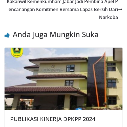
o
p
Kakanwil Kemenkumham Jabar Jadi Pembina Apel P
encanangan Komitmen Bersama Lapas Bersih Dari
k
Narkoba
Anda Juga Mungkin Suka
PUBLIKASI KINERJA DPKPP 2024