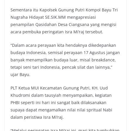
Sementara itu Kapolsek Gunung Putri Kompol Bayu Tri
Nugraha Hidayat SE.SIK.MM mengapresiasi
penampilan Qasidahan Desa Ciangsana yang mengisi
acara pembuka peringatan Isra Mi’raj tersebut.
“Dalam acara perayaan kita hendaknya dikedepankan
budaya Indonesia, semisal perayaan 17 Agustus jangan
banyak menampilkan budaya luar, misal breakdance,
tetapi seni tari Indonesia, pencak silat dan lainnya,”
ujar Bayu.
PLT Ketua MUI Kecamatan Gunung Putri, KH. Uud
Khudromi dalam tausyiah menyampaikan, kegiatan
PHBI seperti ini hari ini sangat baik dilaksanakan
supaya dapat mengamalkan nilai nilai spritual Nabi
dalam peristiwa Isra Mi’raj.
“Melalui peringatan Isra Mi’raj ini, mari kita tumbuhkan