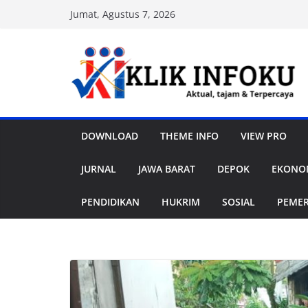
Skip
Jumat, Agustus 7, 2026
to
content
DOWNLOAD
THEME INFO
VIEW PRO
JURNAL
JAWA BARAT
DEPOK
EKONOM
PENDIDIKAN
HUKRIM
SOSIAL
PEME