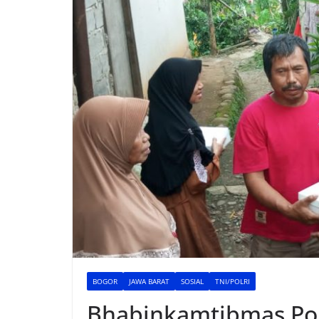
BOGOR
JAWA BARAT
SOSIAL
TNI/POLRI
Bhabinkamtibmas Pol