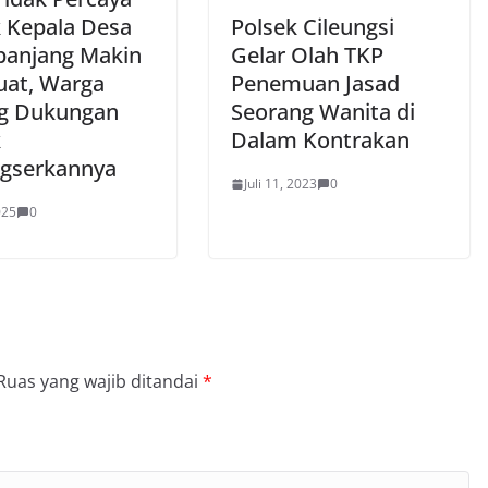
 Kepala Desa
Polsek Cileungsi
anjang Makin
Gelar Olah TKP
at, Warga
Penemuan Jasad
g Dukungan
Seorang Wanita di
k
Dalam Kontrakan
gserkannya
Juli 11, 2023
0
025
0
Ruas yang wajib ditandai
*