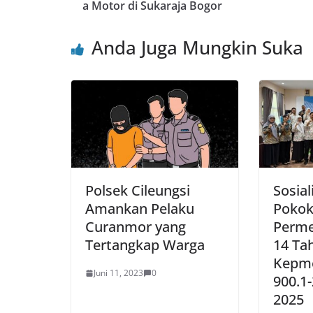
b
A
st
a Motor di Sukaraja Bogor
o
p
Anda Juga Mungkin Suka
o
p
k
Polsek Cileungsi
Sosial
Amankan Pelaku
Pokok
Curanmor yang
Perme
Tertangkap Warga
14 Ta
Kepm
Juni 11, 2023
0
900.1
2025