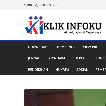
Skip
Sabtu, Agustus 8, 2026
to
content
DOWNLOAD
THEME INFO
VIEW PRO
JURNAL
JAWA BARAT
DEPOK
EKONOM
PENDIDIKAN
HUKRIM
SOSIAL
PEME