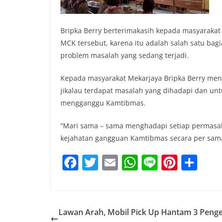
Bripka Berry berterimakasih kepada masyarakat
MCK tersebut, karena itu adalah salah satu bag
problem masalah yang sedang terjadi.
Kepada masyarakat Mekarjaya Bripka Berry m
jikalau terdapat masalah yang dihadapi dan unt
mengganggu Kamtibmas.
“Mari sama – sama menghadapi setiap permasal
kejahatan gangguan Kamtibmas secara per sama
F
T
E
W
Li
Pi
S
a
w
m
h
n
nt
h
c
itt
ai
at
e
er
ar
e
er
l
s
e
e
Lawan Arah, Mobil Pick Up Hantam 3 Peng