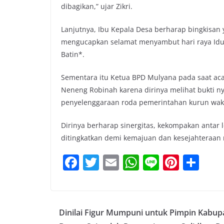
dibagikan,” ujar Zikri.
Lanjutnya, Ibu Kepala Desa berharap bingkisan
mengucapkan selamat menyambut hari raya Idul 
Batin*.
Sementara itu Ketua BPD Mulyana pada saat ac
Neneng Robinah karena dirinya melihat bukti ny
penyelenggaraan roda pemerintahan kurun waktu
Dirinya berharap sinergitas, kekompakan anta
ditingkatkan demi kemajuan dan kesejahteraan
F
T
E
W
Li
Pi
S
a
w
m
h
n
nt
h
c
itt
ai
at
e
er
ar
e
er
l
s
e
e
Dinilai Figur Mumpuni untuk Pimpin Kabup