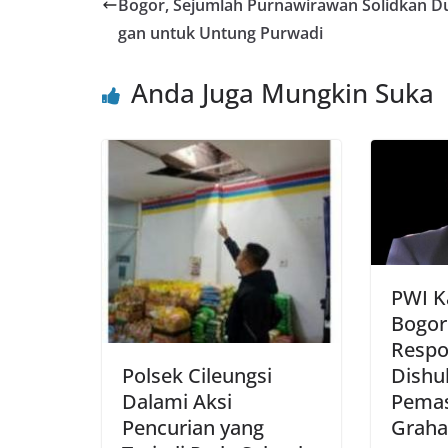
b
A
st
Bogor, Sejumlah Purnawirawan Solidkan 
o
p
gan untuk Untung Purwadi
o
p
Anda Juga Mungkin Suka
k
PWI K
Bogor
Respo
Polsek Cileungsi
Dishu
Dalami Aksi
Pemas
Pencurian yang
Graha