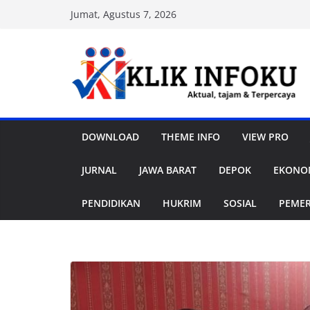
Skip
Jumat, Agustus 7, 2026
to
content
DOWNLOAD
THEME INFO
VIEW PRO
JURNAL
JAWA BARAT
DEPOK
EKONOM
PENDIDIKAN
HUKRIM
SOSIAL
PEME