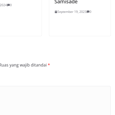
Samisade
 2024
0
September 19, 2023
0
Ruas yang wajib ditandai
*