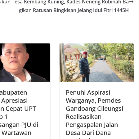
Dukun
esa Kembang Kuning, Kades Neneng Robinah Ba
gikan Ratusan Bingkisan Jelang Idul Fitri 1445H
abupaten
Penuhi Aspirasi
 Apresiasi
Warganya, Pemdes
n Cepat UPT
Gandoang Cileungsi
b 1
Realisasikan
angan PJU di
Pengaspalan Jalan
 Wartawan
Desa Dari Dana