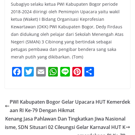
Subagiyo selaku ketua PWI Kabupaten Bogor periode
2018-2024 diiringi oleh Pemimpin Upacara yaitu wakil
ketua (Waket) I Bidang Organisasi Keprofesian
Kewartawan (OKK) PWI Kabupaten Bogor, Dedy Firdaus
dan didukung oleh pelajar dari Sekolah Menengah Atas
Negeri (SMAN) 3 Cibinong yang bertindak sebagai
petugas pembawa dan pengibar bendera sang saka
merah putih yang dikibarkan. (Tom)
F
T
E
W
Li
Pi
S
a
w
m
h
n
nt
h
c
itt
ai
at
e
er
ar
e
er
l
s
e
e
PWI Kabupaten Bogor Gelar Upacara HUT Kemerdek
b
A
st
aan RI Ke-79 Dengan Hikmat
o
p
Kenang Jasa Pahlawan Dan Tingkatkan Jiwa Nasional
o
p
isme, SDN Situsari 02 Cileungsi Gelar Karnaval HUT K