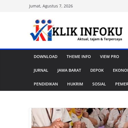
Skip
Jumat, Agustus 7, 2026
to
content
DOWNLOAD
THEME INFO
VIEW PRO
JURNAL
JAWA BARAT
DEPOK
EKONOM
PENDIDIKAN
HUKRIM
SOSIAL
PEME