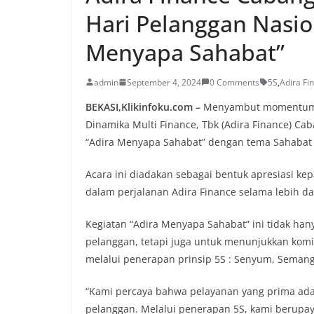
Hari Pelanggan Nasio
Menyapa Sahabat”
admin
September 4, 2024
0 Comments
5S
,
Adira Fi
BEKASI,Klikinfoku.com –
Menyambut momentum Ha
Dinamika Multi Finance, Tbk (Adira Finance) C
“Adira Menyapa Sahabat” dengan tema Sahabat S
Acara ini diadakan sebagai bentuk apresiasi ke
dalam perjalanan Adira Finance selama lebih dar
Kegiatan “Adira Menyapa Sahabat” ini tidak h
pelanggan, tetapi juga untuk menunjukkan kom
melalui penerapan prinsip 5S : Senyum, Semangat
“Kami percaya bahwa pelayanan yang prima ad
pelanggan. Melalui penerapan 5S, kami berup