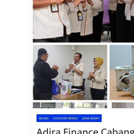
BEKASI
EKONOMI BISNIS
JAWA BARAT
Adira Finance Caban