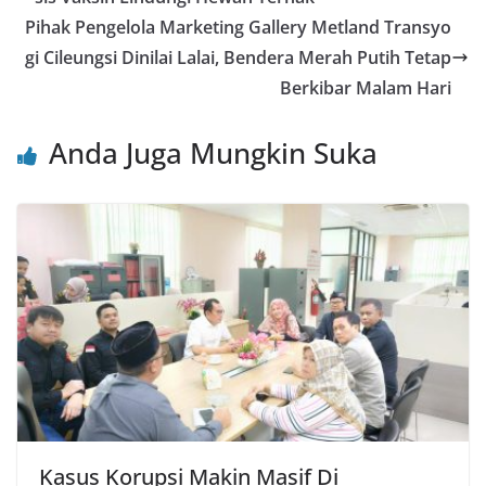
o
p
Pihak Pengelola Marketing Gallery Metland Transyo
o
p
gi Cileungsi Dinilai Lalai, Bendera Merah Putih Tetap
Berkibar Malam Hari
k
Anda Juga Mungkin Suka
Kasus Korupsi Makin Masif Di