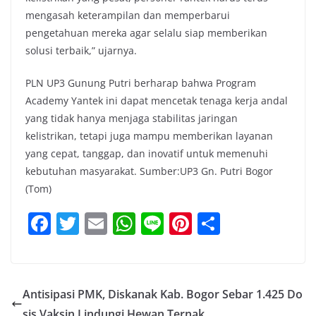
mengasah keterampilan dan memperbarui
pengetahuan mereka agar selalu siap memberikan
solusi terbaik,” ujarnya.
PLN UP3 Gunung Putri berharap bahwa Program
Academy Yantek ini dapat mencetak tenaga kerja andal
yang tidak hanya menjaga stabilitas jaringan
kelistrikan, tetapi juga mampu memberikan layanan
yang cepat, tanggap, dan inovatif untuk memenuhi
kebutuhan masyarakat. Sumber:UP3 Gn. Putri Bogor
(Tom)
F
T
E
W
Li
Pi
S
a
w
m
h
n
nt
h
c
itt
ai
at
e
er
ar
e
er
l
s
e
e
Antisipasi PMK, Diskanak Kab. Bogor Sebar 1.425 Do
b
A
st
sis Vaksin Lindungi Hewan Ternak