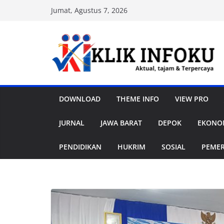
Skip
Jumat, Agustus 7, 2026
to
content
DOWNLOAD
THEME INFO
VIEW PRO
JURNAL
JAWA BARAT
DEPOK
EKONOM
PENDIDIKAN
HUKRIM
SOSIAL
PEME