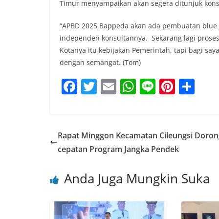
Timur menyampaikan akan segera ditunjuk kon
“APBD 2025 Bappeda akan ada pembuatan blue p
independen konsultannya. Sekarang lagi proses 
Kotanya itu kebijakan Pemerintah, tapi bagi sa
dengan semangat. (Tom)
F
T
E
W
Li
Pi
S
a
w
m
h
n
nt
h
c
itt
ai
at
e
er
ar
e
er
l
s
e
e
Rapat Minggon Kecamatan Cileungsi Doron
b
A
st
cepatan Program Jangka Pendek
o
p
Anda Juga Mungkin Suka
o
p
k