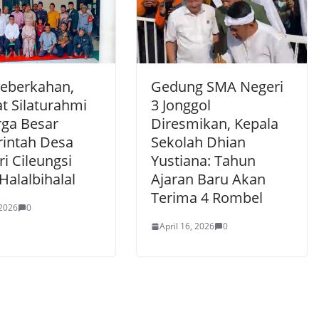
Keberkahan,
Gedung SMA Negeri
t Silaturahmi
3 Jonggol
rga Besar
Diresmikan, Kepala
intah Desa
Sekolah Dhian
ri Cileungsi
Yustiana: Tahun
Halalbihalal
Ajaran Baru Akan
Terima 4 Rombel
 2026
0
April 16, 2026
0