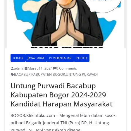
BOGOR
JAWA BARAT
PEMERINTAHAN
POLITIK
admin
Maret 11, 2024
0 Comments
BACABUP
,
KABUPATEN BOGOR
,
UNTUNG PURWADI
Untung Purwadi Bacabup
Kabupaten Bogor 2024-2029
Kandidat Harapan Masyarakat
BOGOR,Klikinfoku.com – Mengenal lebih dalam sosok
pribadi Brigadir Jenderal TNI (Purn) DR. H. Untung
Purwadi, SE. MSi yang akrab disapa