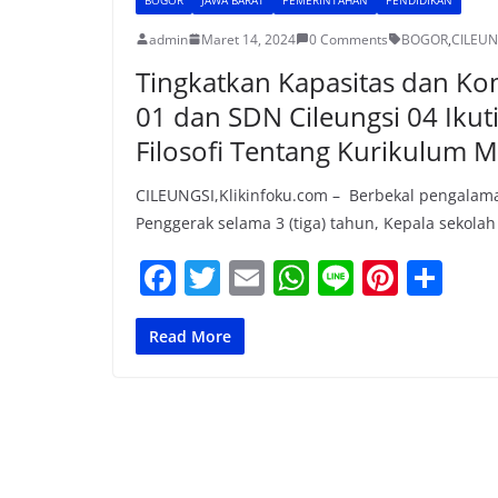
admin
Maret 14, 2024
0 Comments
BOGOR
,
CILEUN
Tingkatkan Kapasitas dan K
01 dan SDN Cileungsi 04 Iku
Filosofi Tentang Kurikulum 
CILEUNGSI,Klikinfoku.com – Berbekal pengalam
Penggerak selama 3 (tiga) tahun, Kepala sekol
F
T
E
W
Li
Pi
S
a
w
m
h
n
nt
h
c
itt
ai
at
e
er
ar
Read More
e
er
l
s
e
e
b
A
st
o
p
o
p