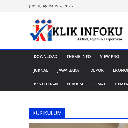
Skip
Jumat, Agustus 7, 2026
to
content
DOWNLOAD
THEME INFO
VIEW PRO
JURNAL
JAWA BARAT
DEPOK
EKONOM
PENDIDIKAN
HUKRIM
SOSIAL
PEME
KURIKULUM