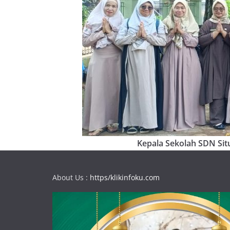
Kepala Sekolah SDN Situ
About Us :
https/klikinfoku.com