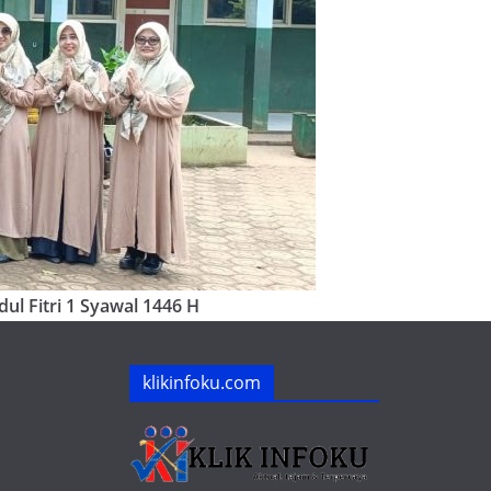
ul Fitri 1 Syawal 1446 H
klikinfoku.com