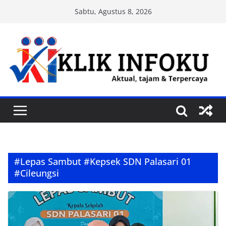
Skip
Sabtu, Agustus 8, 2026
to
content
#Lepas Sambut #Kepsek SDN Palasari 01
#Cileungsi