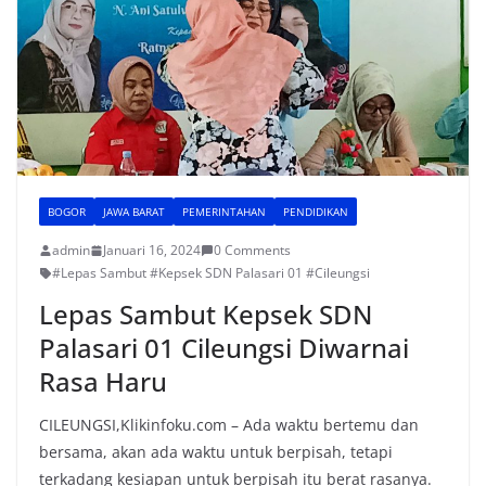
BOGOR
JAWA BARAT
PEMERINTAHAN
PENDIDIKAN
admin
Januari 16, 2024
0 Comments
#Lepas Sambut #Kepsek SDN Palasari 01 #Cileungsi
Lepas Sambut Kepsek SDN
Palasari 01 Cileungsi Diwarnai
Rasa Haru
CILEUNGSI,Klikinfoku.com – Ada waktu bertemu dan
bersama, akan ada waktu untuk berpisah, tetapi
terkadang kesiapan untuk berpisah itu berat rasanya.