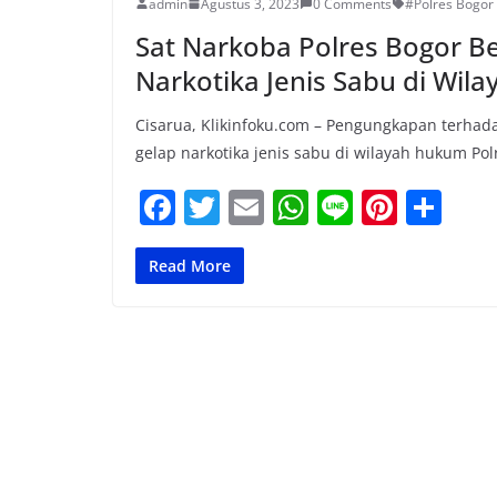
admin
Agustus 3, 2023
0 Comments
#Polres Bogor
Sat Narkoba Polres Bogor B
Narkotika Jenis Sabu di Wil
Cisarua, Klikinfoku.com – Pengungkapan terha
gelap narkotika jenis sabu di wilayah hukum Pol
F
T
E
W
Li
Pi
S
a
w
m
h
n
nt
h
c
itt
ai
at
e
er
ar
Read More
e
er
l
s
e
e
b
A
st
o
p
o
p
k