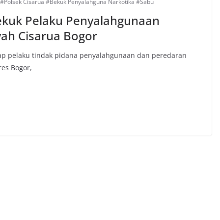
 #Polsek Cisarua #Bekuk Penyalahguna Narkotika #Sabu
ekuk Pelaku Penyalahgunaan
ayah Cisarua Bogor
dap pelaku tindak pidana penyalahgunaan dan peredaran
res Bogor,