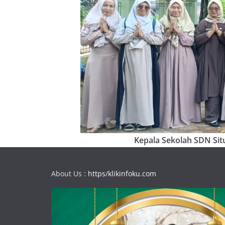
Kepala Sekolah SDN Situ
About Us :
https/klikinfoku.com