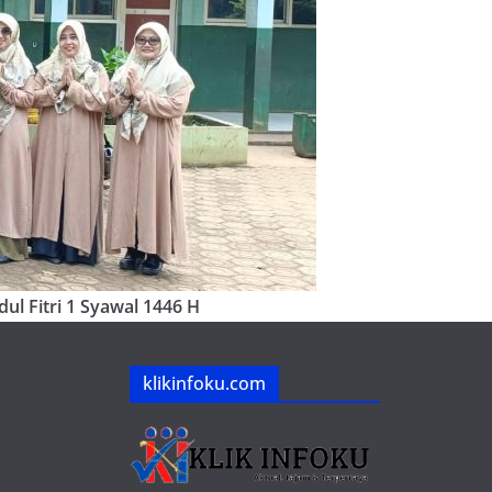
ul Fitri 1 Syawal 1446 H
klikinfoku.com