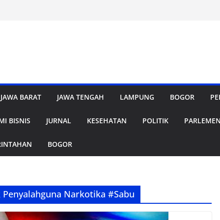
JAWA BARAT
JAWA TENGAH
LAMPUNG
BOGOR
PE
I BISNIS
JURNAL
KESEHATAN
POLITIK
PARLEME
RINTAHAN
BOGOR
k Penyalahguna Narkotika #Sabu