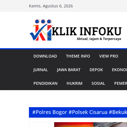
Skip
Kamis, Agustus 6, 2026
to
content
DOWNLOAD
THEME INFO
VIEW PRO
JURNAL
JAWA BARAT
DEPOK
EKONOM
PENDIDIKAN
HUKRIM
SOSIAL
PEME
#Polres Bogor #Polsek Cisarua #Beku