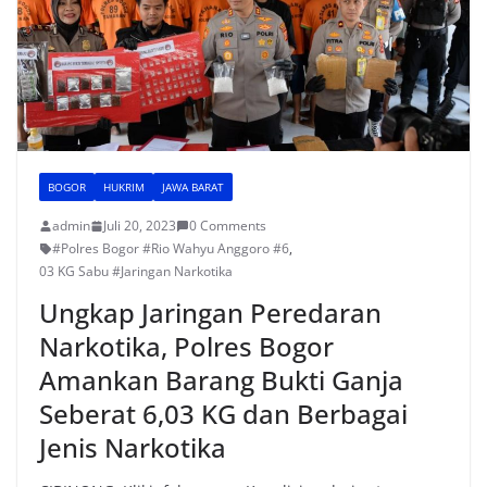
BOGOR
HUKRIM
JAWA BARAT
admin
Juli 20, 2023
0 Comments
#Polres Bogor #Rio Wahyu Anggoro #6
,
03 KG Sabu #Jaringan Narkotika
Ungkap Jaringan Peredaran
Narkotika, Polres Bogor
Amankan Barang Bukti Ganja
Seberat 6,03 KG dan Berbagai
Jenis Narkotika