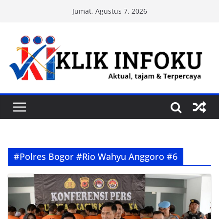
Skip
Jumat, Agustus 7, 2026
to
content
#Polres Bogor #Rio Wahyu Anggoro #6