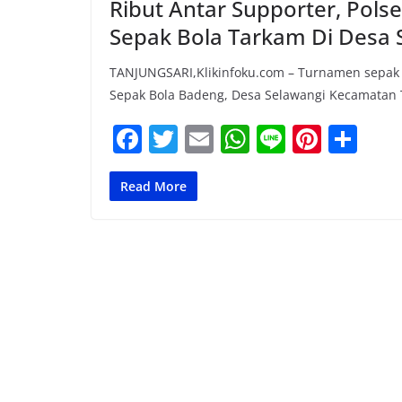
Ribut Antar Supporter, Pol
Sepak Bola Tarkam Di Desa 
TANJUNGSARI,Klikinfoku.com – Turnamen sepak b
Sepak Bola Badeng, Desa Selawangi Kecamatan 
F
T
E
W
Li
Pi
S
a
w
m
h
n
nt
h
c
itt
ai
at
e
er
ar
Read More
e
er
l
s
e
e
b
A
st
o
p
o
p
k