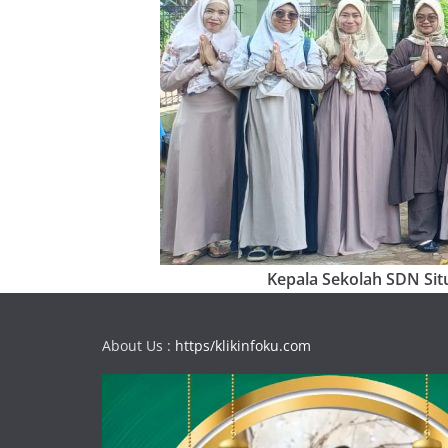
Kepala Sekolah SDN Situ
About Us :
https/klikinfoku.com