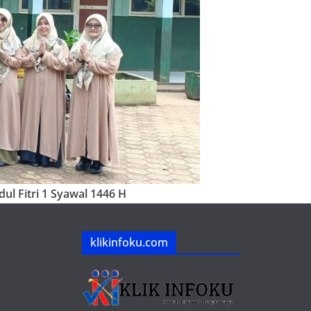
ul Fitri 1 Syawal 1446 H
klikinfoku.com