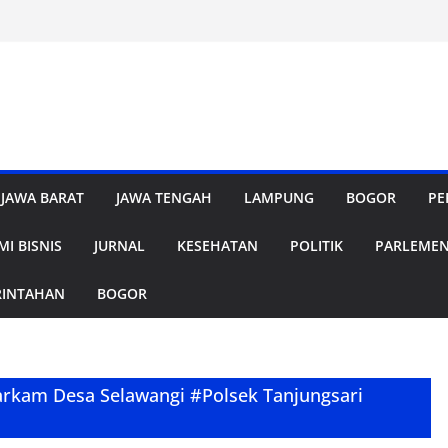
JAWA BARAT
JAWA TENGAH
LAMPUNG
BOGOR
PE
I BISNIS
JURNAL
KESEHATAN
POLITIK
PARLEME
RINTAHAN
BOGOR
arkam Desa Selawangi #Polsek Tanjungsari