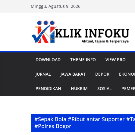
Skip
Minggu, Agustus 9, 2026
to
content
DOWNLOAD
THEME INFO
VIEW PRO
JURNAL
JAWA BARAT
DEPOK
EKONOM
PENDIDIKAN
HUKRIM
SOSIAL
PEME
#Sepak Bola #Ribut antar Suporter #T
#Polres Bogor