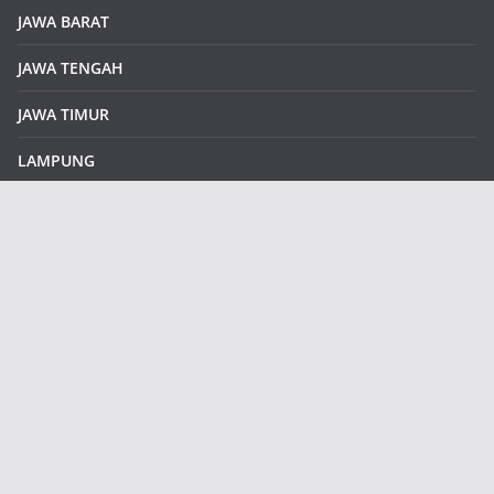
JAWA BARAT
JAWA TENGAH
JAWA TIMUR
LAMPUNG
REDAKSI
Sample Page
SUMATERA SELATAN
SUMATERA UTARA
klikinfoku.com