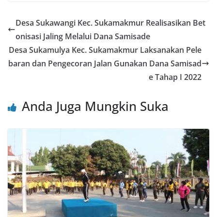
c
itt
ai
at
e
er
ar
e
er
l
s
e
e
Desa Sukawangi Kec. Sukamakmur Realisasikan Bet
b
A
st
onisasi Jaling Melalui Dana Samisade
o
p
Desa Sukamulya Kec. Sukamakmur Laksanakan Pele
o
p
baran dan Pengecoran Jalan Gunakan Dana Samisad
e Tahap I 2022
k
Anda Juga Mungkin Suka