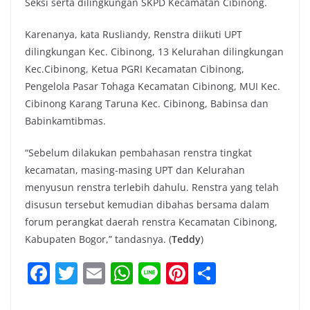
Seksi serta dilingkungan SKPD Kecamatan Cibinong.
Karenanya, kata Rusliandy, Renstra diikuti UPT
dilingkungan Kec. Cibinong, 13 Kelurahan dilingkungan
Kec.Cibinong, Ketua PGRI Kecamatan Cibinong,
Pengelola Pasar Tohaga Kecamatan Cibinong, MUI Kec.
Cibinong Karang Taruna Kec. Cibinong, Babinsa dan
Babinkamtibmas.
“Sebelum dilakukan pembahasan renstra tingkat
kecamatan, masing-masing UPT dan Kelurahan
menyusun renstra terlebih dahulu. Renstra yang telah
disusun tersebut kemudian dibahas bersama dalam
forum perangkat daerah renstra Kecamatan Cibinong,
Kabupaten Bogor,” tandasnya. (
Teddy
)
F
T
E
W
Li
Pi
S
a
w
m
h
n
nt
h