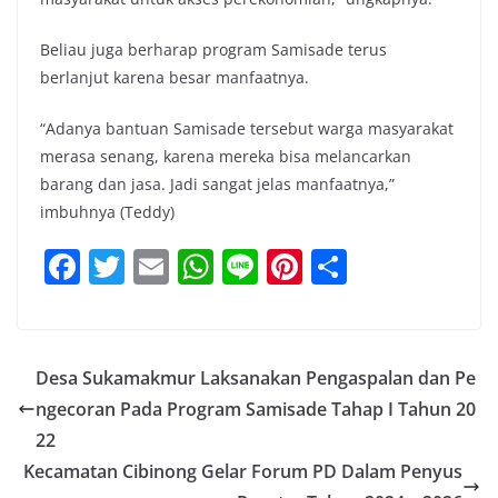
Beliau juga berharap program Samisade terus
berlanjut karena besar manfaatnya.
“Adanya bantuan Samisade tersebut warga masyarakat
merasa senang, karena mereka bisa melancarkan
barang dan jasa. Jadi sangat jelas manfaatnya,”
imbuhnya (Teddy)
F
T
E
W
Li
Pi
S
a
w
m
h
n
nt
h
c
itt
ai
at
e
er
ar
e
er
l
s
e
e
Desa Sukamakmur Laksanakan Pengaspalan dan Pe
b
A
st
ngecoran Pada Program Samisade Tahap I Tahun 20
o
p
22
o
p
Kecamatan Cibinong Gelar Forum PD Dalam Penyus