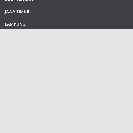
JAWA TIMUR
LAMPUNG
REDAKSI
Sample Page
SUMATERA SELATAN
SUMATERA UTARA
klikinfoku.com
Contains all features of free version and many new additional
features.