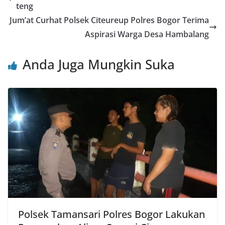
b
A
st
teng
o
p
Jum’at Curhat Polsek Citeureup Polres Bogor Terima
o
p
Aspirasi Warga Desa Hambalang
k
Anda Juga Mungkin Suka
Polsek Tamansari Polres Bogor Lakukan