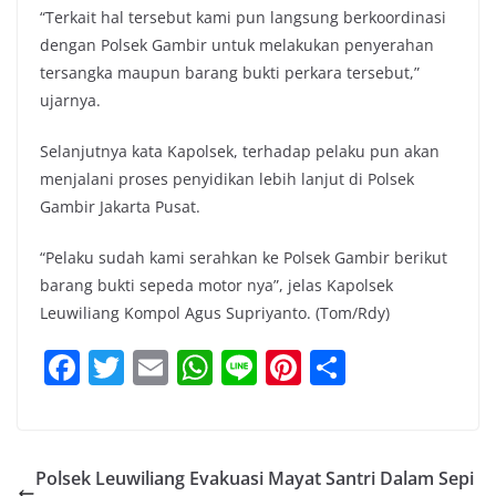
“Terkait hal tersebut kami pun langsung berkoordinasi
dengan Polsek Gambir untuk melakukan penyerahan
tersangka maupun barang bukti perkara tersebut,”
ujarnya.
Selanjutnya kata Kapolsek, terhadap pelaku pun akan
menjalani proses penyidikan lebih lanjut di Polsek
Gambir Jakarta Pusat.
“Pelaku sudah kami serahkan ke Polsek Gambir berikut
barang bukti sepeda motor nya”, jelas Kapolsek
Leuwiliang Kompol Agus Supriyanto. (Tom/Rdy)
F
T
E
W
Li
Pi
S
a
w
m
h
n
nt
h
c
itt
ai
at
e
er
ar
e
er
l
s
e
e
Polsek Leuwiliang Evakuasi Mayat Santri Dalam Sepi