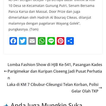
10 Desa se-Kecamatan Gunung Putri, Senam Bersama
Panca Karsa dan Massal, Door Prize dan juga
dimeriahkan oleh Hadroh Al Bouraq Cikeas, dilanjut
malamnya dengan pagelaran Wayang Golek”,
pungkasnya. (Tom)
F
T
E
W
Li
Pi
S
a
w
m
h
n
nt
h
c
itt
ai
at
e
er
ar
e
er
l
s
e
e
Lomba Fashion Show di HJB Ke-541, Pasangan Kades
b
A
st
Parigimekar dan Kuripan Ciseeng Jadi Pusat Perhatia
o
p
n
o
p
Laka di KM 7 Cibubur-Cileungsi Telan Korban, Polisi
Gelar Olah TKP
k
Anda Juga Mungkin Suka