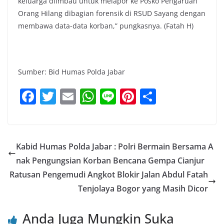
keluarga diimbau untuk melapor ke Posko Pengaruan
Orang Hilang dibagian forensik di RSUD Sayang dengan
membawa data-data korban,” pungkasnya. (Fatah H)
Sumber: Bid Humas Polda Jabar
F
T
E
W
Li
Pi
S
a
w
m
h
n
nt
h
c
itt
ai
at
e
er
ar
e
er
l
s
e
e
Kabid Humas Polda Jabar : Polri Bermain Bersama A
b
A
st
nak Pengungsian Korban Bencana Gempa Cianjur
o
p
Ratusan Pengemudi Angkot Blokir Jalan Abdul Fatah
o
p
Tenjolaya Bogor yang Masih Dicor
k
Anda Juga Mungkin Suka