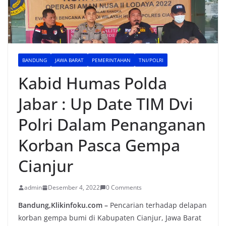
BANDUNG
JAWA BARAT
PEMERINTAHAN
TNI/POLRI
Kabid Humas Polda
Jabar : Up Date TIM Dvi
Polri Dalam Penanganan
Korban Pasca Gempa
Cianjur
admin
Desember 4, 2022
0 Comments
Bandung,Klikinfoku.com –
Pencarian terhadap delapan
korban gempa bumi di Kabupaten Cianjur, Jawa Barat