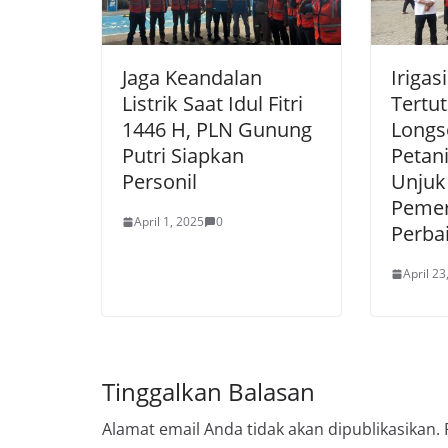
Jaga Keandalan
Irigas
Listrik Saat Idul Fitri
Tertut
1446 H, PLN Gunung
Longs
Putri Siapkan
Petani
Personil
Unjuk
Pemer
April 1, 2025
0
Perba
April 23
Tinggalkan Balasan
Alamat email Anda tidak akan dipublikasikan.