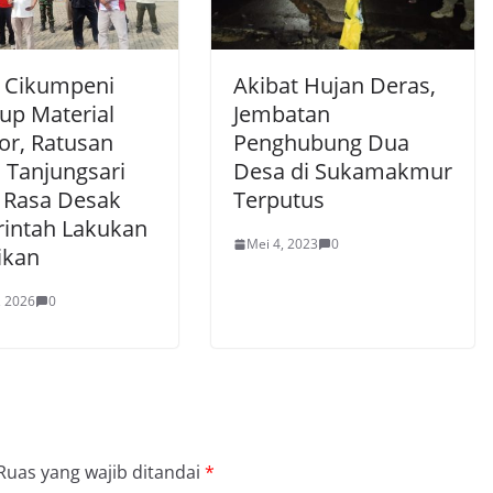
i Cikumpeni
Akibat Hujan Deras,
up Material
Jembatan
or, Ratusan
Penghubung Dua
 Tanjungsari
Desa di Sukamakmur
 Rasa Desak
Terputus
intah Lakukan
Mei 4, 2023
0
ikan
, 2026
0
Ruas yang wajib ditandai
*