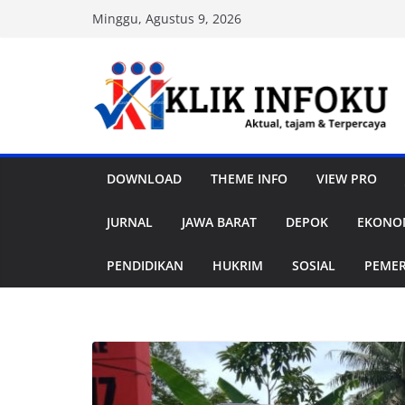
Skip
Minggu, Agustus 9, 2026
to
content
DOWNLOAD
THEME INFO
VIEW PRO
JURNAL
JAWA BARAT
DEPOK
EKONOM
PENDIDIKAN
HUKRIM
SOSIAL
PEME