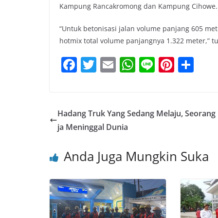
Kampung Rancakromong dan Kampung Cihowe.
“Untuk betonisasi jalan volume panjang 605 me
hotmix total volume panjangnya 1.322 meter,” t
F
T
E
W
Li
Pi
S
a
w
m
h
n
nt
h
c
itt
ai
at
e
er
ar
e
er
l
s
e
e
Hadang Truk Yang Sedang Melaju, Seorang
b
A
st
ja Meninggal Dunia
o
p
Anda Juga Mungkin Suka
o
p
k