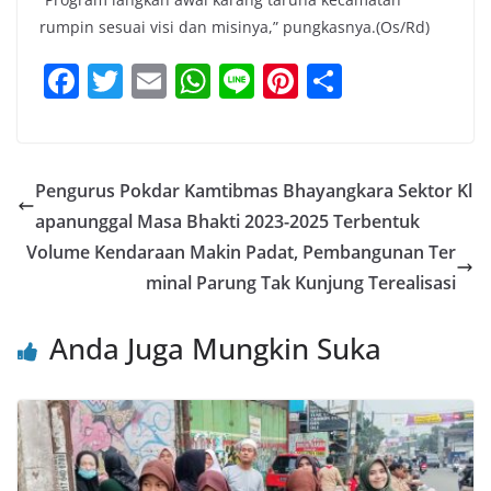
rumpin sesuai visi dan misinya,” pungkasnya.(Os/Rd)
F
T
E
W
Li
Pi
S
a
w
m
h
n
nt
h
c
itt
ai
at
e
er
ar
e
er
l
s
e
e
Pengurus Pokdar Kamtibmas Bhayangkara Sektor Kl
b
A
st
apanunggal Masa Bhakti 2023-2025 Terbentuk
o
p
Volume Kendaraan Makin Padat, Pembangunan Ter
o
p
minal Parung Tak Kunjung Terealisasi
k
Anda Juga Mungkin Suka