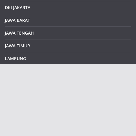
DKI JAKARTA
JAWA BARAT
JAWA TENGAH
JAWA TIMUR
LAMPUNG
REDAKSI
Sample Page
SUMATERA SELATAN
SUMATERA UTARA
klikinfoku.com