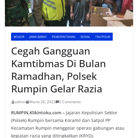
BOGOR
JAWA BARAT
PEMERINTAHAN
SOSIAL
TNI/POLRI
Cegah Gangguan
Kamtibmas Di Bulan
Ramadhan, Polsek
Rumpin Gelar Razia
admin
Maret 26, 2023
0 Comments
RUMPIN,Klikintoku.com –
Jajaran Kepolisian Sektor
(Polsek) Rumpin bersama Koramil dan Satpol PP
Kecamatan Rumpin menggelar operasi gabungan atau
kegiatan razia yang ditingkatkan (KRYD).