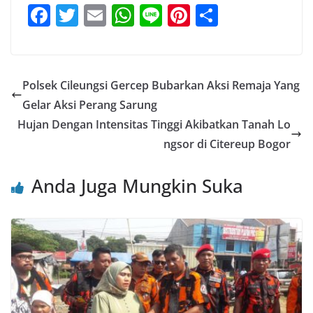
F
T
E
W
Li
Pi
S
a
w
m
h
n
nt
h
c
itt
ai
at
e
er
ar
e
er
l
s
e
e
Polsek Cileungsi Gercep Bubarkan Aksi Remaja Yang
b
A
st
Gelar Aksi Perang Sarung
o
p
Hujan Dengan Intensitas Tinggi Akibatkan Tanah Lo
o
p
ngsor di Citereup Bogor
k
Anda Juga Mungkin Suka