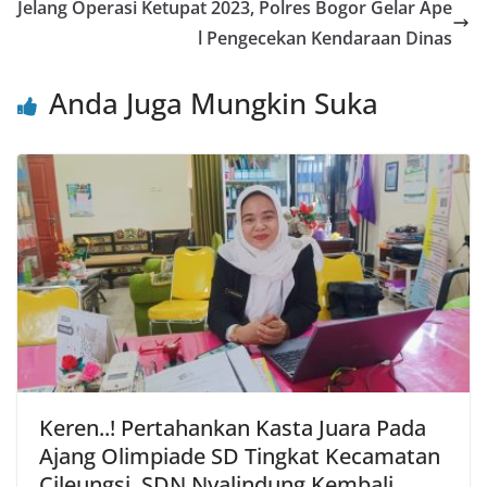
o
p
Jelang Operasi Ketupat 2023, Polres Bogor Gelar Ape
o
p
l Pengecekan Kendaraan Dinas
k
Anda Juga Mungkin Suka
Keren..! Pertahankan Kasta Juara Pada
Ajang Olimpiade SD Tingkat Kecamatan
Cileungsi, SDN Nyalindung Kembali