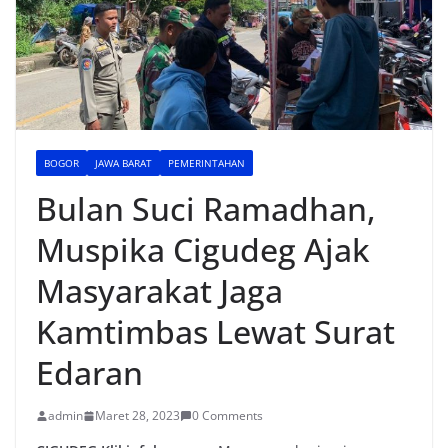
BOGOR
JAWA BARAT
PEMERINTAHAN
Bulan Suci Ramadhan,
Muspika Cigudeg Ajak
Masyarakat Jaga
Kamtimbas Lewat Surat
Edaran
admin
Maret 28, 2023
0 Comments