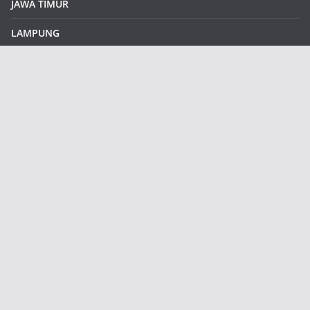
JAWA TIMUR
LAMPUNG
REDAKSI
Sample Page
SUMATERA SELATAN
SUMATERA UTARA
klikinfoku.com
Contains all features of free version and many new additional
features.