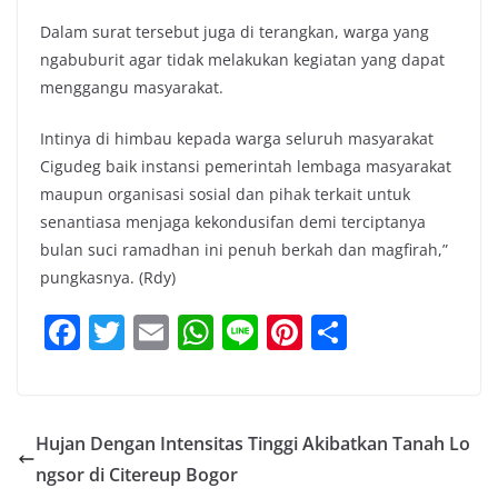
Dalam surat tersebut juga di terangkan, warga yang
ngabuburit agar tidak melakukan kegiatan yang dapat
menggangu masyarakat.
Intinya di himbau kepada warga seluruh masyarakat
Cigudeg baik instansi pemerintah lembaga masyarakat
maupun organisasi sosial dan pihak terkait untuk
senantiasa menjaga kekondusifan demi terciptanya
bulan suci ramadhan ini penuh berkah dan magfirah,”
pungkasnya. (Rdy)
F
T
E
W
Li
Pi
S
a
w
m
h
n
nt
h
c
itt
ai
at
e
er
ar
e
er
l
s
e
e
Hujan Dengan Intensitas Tinggi Akibatkan Tanah Lo
b
A
st
ngsor di Citereup Bogor