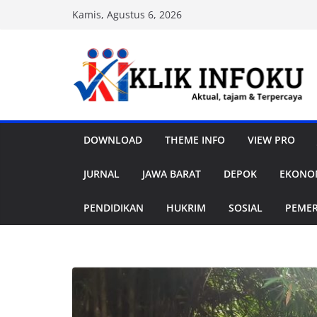
Skip
Kamis, Agustus 6, 2026
to
content
DOWNLOAD
THEME INFO
VIEW PRO
JURNAL
JAWA BARAT
DEPOK
EKONOM
PENDIDIKAN
HUKRIM
SOSIAL
PEME