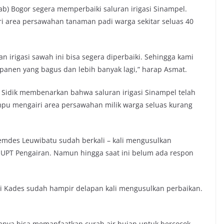
b) Bogor segera memperbaiki saluran irigasi Sinampel.
ri area persawahan tanaman padi warga sekitar seluas 40
 irigasi sawah ini bisa segera diperbaiki. Sehingga kami
panen yang bagus dan lebih banyak lagi,” harap Asmat.
idik membenarkan bahwa saluran irigasi Sinampel telah
mpu mengairi area persawahan milik warga seluas kurang
mdes Leuwibatu sudah berkali – kali mengusulkan
 UPT Pengairan. Namun hingga saat ini belum ada respon
gai Kades sudah hampir delapan kali mengusulkan perbaikan.
.
hanya bisa memanfaatkan curah air hujan untuk bercocok