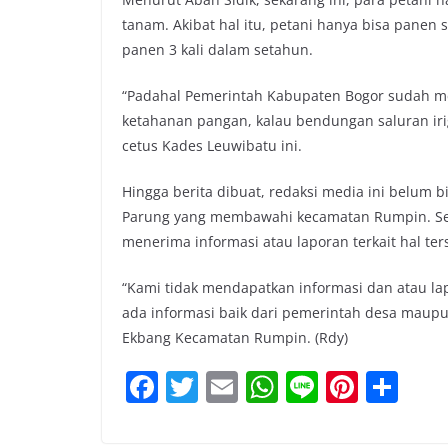
tanam. Akibat hal itu, petani hanya bisa panen set
panen 3 kali dalam setahun.
“Padahal Pemerintah Kabupaten Bogor sudah 
ketahanan pangan, kalau bendungan saluran irig
cetus Kades Leuwibatu ini.
Hingga berita dibuat, redaksi media ini belum 
Parung yang membawahi kecamatan Rumpin. Se
menerima informasi atau laporan terkait hal ter
“Kami tidak mendapatkan informasi dan atau lap
ada informasi baik dari pemerintah desa maupun
Ekbang Kecamatan Rumpin. (Rdy)
F
T
E
W
Li
Pi
S
a
w
m
h
n
nt
h