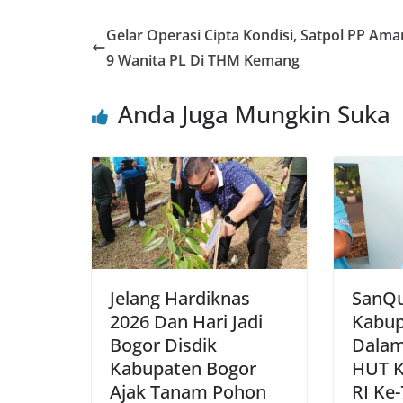
c
itt
ai
at
e
er
ar
e
er
l
s
e
e
Gelar Operasi Cipta Kondisi, Satpol PP Am
b
A
st
9 Wanita PL Di THM Kemang
o
p
Anda Juga Mungkin Suka
o
p
k
Jelang Hardiknas
SanQu
2026 Dan Hari Jadi
Kabup
Bogor Disdik
Dalam
Kabupaten Bogor
HUT 
Ajak Tanam Pohon
RI Ke-