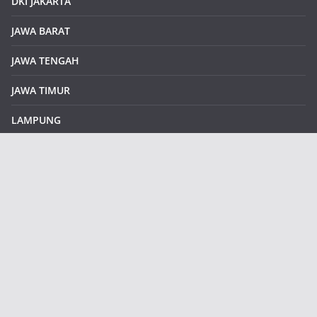
DKI JAKARTA
JAWA BARAT
JAWA TENGAH
JAWA TIMUR
LAMPUNG
REDAKSI
Sample Page
SUMATERA SELATAN
SUMATERA UTARA
klikinfoku.com