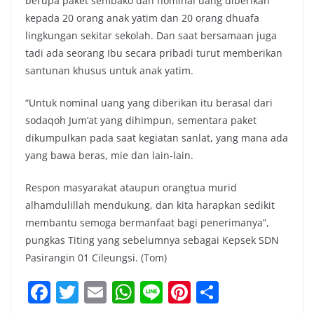
berupa paket sembako dan nominal uang diberikan
kepada 20 orang anak yatim dan 20 orang dhuafa
lingkungan sekitar sekolah. Dan saat bersamaan juga
tadi ada seorang Ibu secara pribadi turut memberikan
santunan khusus untuk anak yatim.
“Untuk nominal uang yang diberikan itu berasal dari
sodaqoh Jum’at yang dihimpun, sementara paket
dikumpulkan pada saat kegiatan sanlat, yang mana ada
yang bawa beras, mie dan lain-lain.
Respon masyarakat ataupun orangtua murid
alhamdulillah mendukung, dan kita harapkan sedikit
membantu semoga bermanfaat bagi penerimanya”,
pungkas Titing yang sebelumnya sebagai Kepsek SDN
Pasirangin 01 Cileungsi. (Tom)
F
T
E
W
Li
Pi
S