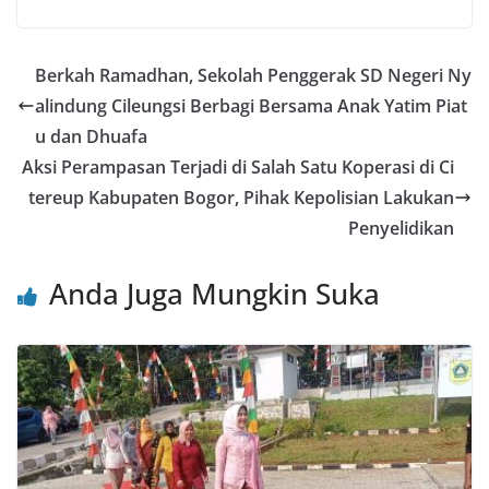
a
w
m
h
n
nt
h
c
itt
ai
at
e
er
ar
e
er
l
s
e
e
Berkah Ramadhan, Sekolah Penggerak SD Negeri Ny
b
A
st
alindung Cileungsi Berbagi Bersama Anak Yatim Piat
o
p
u dan Dhuafa
o
p
Aksi Perampasan Terjadi di Salah Satu Koperasi di Ci
tereup Kabupaten Bogor, Pihak Kepolisian Lakukan
k
Penyelidikan
Anda Juga Mungkin Suka