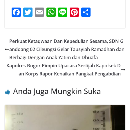
F
T
E
W
Li
Pi
S
a
w
m
h
n
nt
h
c
itt
ai
at
e
er
ar
e
er
l
s
e
e
Perkuat Ketaqwaan Dan Kepedulian Sesama, SDN G
b
A
st
andoang 02 Cileungsi Gelar Tausyiah Ramadhan dan
o
p
Berbagi Dengan Anak Yatim dan Dhuafa
o
p
Kapolres Bogor Pimpin Upacara Sertijab Kapolsek D
an Korps Rapor Kenaikan Pangkat Pengabdian
k
Anda Juga Mungkin Suka