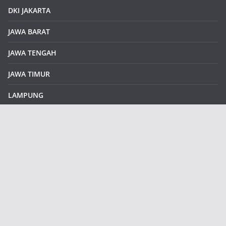
DKI JAKARTA
JAWA BARAT
JAWA TENGAH
JAWA TIMUR
LAMPUNG
REDAKSI
Sample Page
SUMATERA SELATAN
SUMATERA UTARA
klikinfoku.com