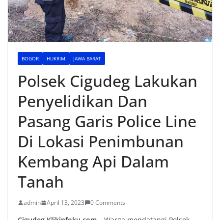
BOGOR
HUKRIM
JAWA BARAT
Polsek Cigudeg Lakukan
Penyelidikan Dan
Pasang Garis Police Line
Di Lokasi Penimbunan
Kembang Api Dalam
Tanah
admin
April 13, 2023
0 Comments
Cigudeg,Klikinfoku.com –
Warga mendatangi Polsek