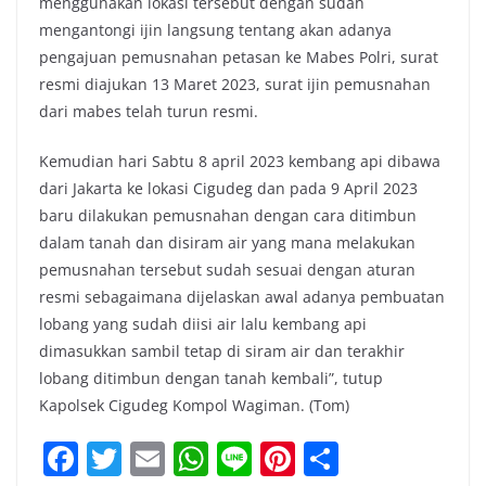
menggunakan lokasi tersebut dengan sudah
mengantongi ijin langsung tentang akan adanya
pengajuan pemusnahan petasan ke Mabes Polri, surat
resmi diajukan 13 Maret 2023, surat ijin pemusnahan
dari mabes telah turun resmi.
Kemudian hari Sabtu 8 april 2023 kembang api dibawa
dari Jakarta ke lokasi Cigudeg dan pada 9 April 2023
baru dilakukan pemusnahan dengan cara ditimbun
dalam tanah dan disiram air yang mana melakukan
pemusnahan tersebut sudah sesuai dengan aturan
resmi sebagaimana dijelaskan awal adanya pembuatan
lobang yang sudah diisi air lalu kembang api
dimasukkan sambil tetap di siram air dan terakhir
lobang ditimbun dengan tanah kembali”, tutup
Kapolsek Cigudeg Kompol Wagiman. (Tom)
F
T
E
W
Li
Pi
S