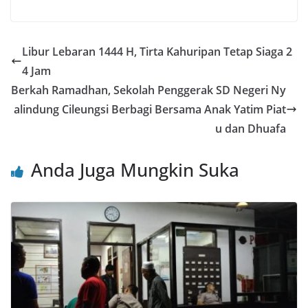
a
w
m
h
n
nt
h
c
itt
ai
at
e
er
ar
e
er
l
s
e
e
Libur Lebaran 1444 H, Tirta Kahuripan Tetap Siaga 2
b
A
st
4 Jam
o
p
Berkah Ramadhan, Sekolah Penggerak SD Negeri Ny
o
p
alindung Cileungsi Berbagi Bersama Anak Yatim Piat
u dan Dhuafa
k
Anda Juga Mungkin Suka