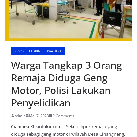
BOGOR
HUKRIM
JAWA BARAT
Warga Tangkap 3 Orang
Remaja Diduga Geng
Motor, Polisi Lakukan
Penyelidikan
admin
Mei 7, 2023
0 Comments
Ciampea,Klikinfoku.com –
Sekelompok remaja yang
diduga sebagi geng motor di wilayah Desa Cinangneng,