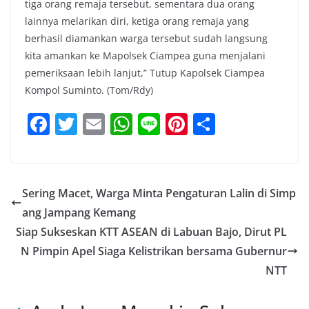
tiga orang remaja tersebut, sementara dua orang
lainnya melarikan diri, ketiga orang remaja yang
berhasil diamankan warga tersebut sudah langsung
kita amankan ke Mapolsek Ciampea guna menjalani
pemeriksaan lebih lanjut,” Tutup Kapolsek Ciampea
Kompol Suminto. (Tom/Rdy)
F
T
E
W
Li
Pi
S
a
w
m
h
n
nt
h
c
itt
ai
at
e
er
ar
e
er
l
s
e
e
Sering Macet, Warga Minta Pengaturan Lalin di Simp
b
A
st
ang Jampang Kemang
o
p
Siap Sukseskan KTT ASEAN di Labuan Bajo, Dirut PL
o
p
N Pimpin Apel Siaga Kelistrikan bersama Gubernur
NTT
k