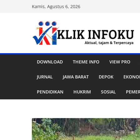
Skip
Kamis, Agustus 6, 2026
to
content
DOWNLOAD
THEME INFO
VIEW PRO
JURNAL
JAWA BARAT
DEPOK
EKONOM
PENDIDIKAN
HUKRIM
SOSIAL
PEME