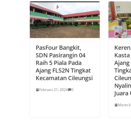
PasFour Bangkit,
Keren
SDN Pasirangin 04
Kasta
Raih 5 Piala Pada
Ajang
Ajang FLS2N Tingkat
Tingk
Kecamatan Cileungsi
Cileu
Nyali
Februari 21, 2024
0
Juar
Maret 6