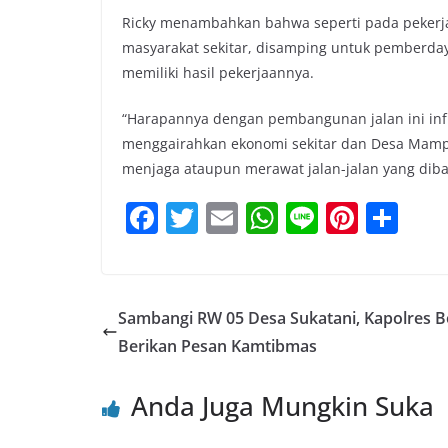
Ricky menambahkan bahwa seperti pada pekerja
masyarakat sekitar, disamping untuk pemberday
memiliki hasil pekerjaannya.
“Harapannya dengan pembangunan jalan ini inf
menggairahkan ekonomi sekitar dan Desa Mamp
menjaga ataupun merawat jalan-jalan yang diba
F
T
E
W
Li
Pi
S
a
w
m
h
n
nt
h
c
itt
ai
at
e
er
ar
e
er
l
s
e
e
Sambangi RW 05 Desa Sukatani, Kapolres 
b
A
st
Berikan Pesan Kamtibmas
o
p
Anda Juga Mungkin Suka
o
p
k