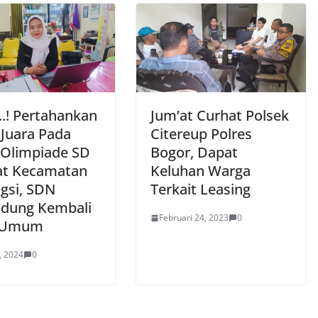
..! Pertahankan
Jum’at Curhat Polsek
 Juara Pada
Citereup Polres
 Olimpiade SD
Bogor, Dapat
at Kecamatan
Keluhan Warga
ngsi, SDN
Terkait Leasing
ndung Kembali
Februari 24, 2023
0
a Umum
, 2024
0