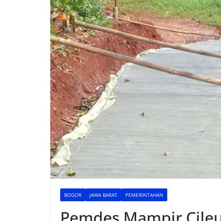
BOGOR
JAWA BARAT
PEMERINTAHAN
Pemdes Mampir Cileun