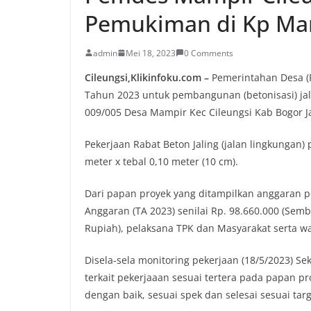
Pemukiman di Kp Mam
admin
Mei 18, 2023
0 Comments
Cileungsi,Klikinfoku.com –
Pemerintahan Desa (
Tahun 2023 untuk pembangunan (betonisasi) jal
009/005 Desa Mampir Kec Cileungsi Kab Bogor Ja
Pekerjaan Rabat Beton Jaling (jalan lingkungan
meter x tebal 0,10 meter (10 cm).
Dari papan proyek yang ditampilkan anggaran p
Anggaran (TA 2023) senilai Rp. 98.660.000 (Sem
Rupiah), pelaksana TPK dan Masyarakat serta wa
Disela-sela monitoring pekerjaan (18/5/2023) 
terkait pekerjaaan sesuai tertera pada papan p
dengan baik, sesuai spek dan selesai sesuai tar