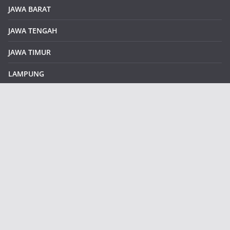
JAWA BARAT
JAWA TENGAH
JAWA TIMUR
LAMPUNG
REDAKSI
Sample Page
SUMATERA SELATAN
SUMATERA UTARA
klikinfoku.com