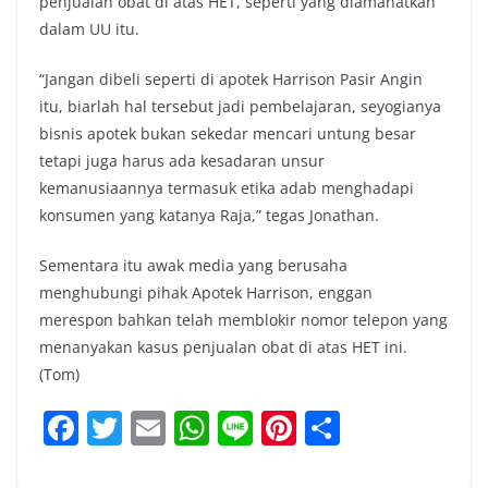
penjualan obat di atas HET, seperti yang diamanatkan
dalam UU itu.
“Jangan dibeli seperti di apotek Harrison Pasir Angin
itu, biarlah hal tersebut jadi pembelajaran, seyogianya
bisnis apotek bukan sekedar mencari untung besar
tetapi juga harus ada kesadaran unsur
kemanusiaannya termasuk etika adab menghadapi
konsumen yang katanya Raja,” tegas Jonathan.
Sementara itu awak media yang berusaha
menghubungi pihak Apotek Harrison, enggan
merespon bahkan telah memblokir nomor telepon yang
menanyakan kasus penjualan obat di atas HET ini.
(Tom)
F
T
E
W
Li
Pi
S
a
w
m
h
n
nt
h