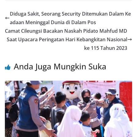
c
itt
ai
at
e
er
ar
e
er
l
s
e
e
Diduga Sakit, Seorang Security Ditemukan Dalam Ke
b
A
st
adaan Meninggal Dunia di Dalam Pos
o
p
Camat Cileungsi Bacakan Naskah Pidato Mahfud MD
o
p
Saat Upacara Peringatan Hari Kebangkitan Nasional
ke 115 Tahun 2023
k
Anda Juga Mungkin Suka