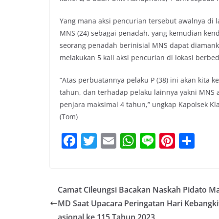
Yang mana aksi pencurian tersebut awalnya di la
MNS (24) sebagai penadah, yang kemudian kenda
seorang penadah berinisial MNS dapat diamank
melakukan 5 kali aksi pencurian di lokasi berbed
“Atas perbuatannya pelaku P (38) ini akan kit
tahun, dan terhadap pelaku lainnya yakni MNS
penjara maksimal 4 tahun,” ungkap Kapolsek Kla
(Tom)
F
T
E
W
Li
Pi
S
a
w
m
h
n
nt
h
c
itt
ai
at
e
er
ar
e
er
l
s
e
e
Camat Cileungsi Bacakan Naskah Pidato M
b
A
st
MD Saat Upacara Peringatan Hari Kebangki
o
p
asional ke 115 Tahun 2023