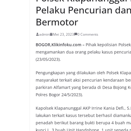
Pelaku Pencurian da
Bermotor
admin
Mei 23, 2023
0 Comments
BOGOR,Klikinfoku.com –
Pihak kepolisian Polsek
mengamankan dua orang pelaku kasus pencurian
(23/05/2023).
Pengungkapan yang dilakukan oleh Polsek Klapa
masyarakat terkait aksi pencurian kendaraan ber
parkiran Alfamart yang berada di Desa Bojong
Polres Bogor 24/5/2023).
Kapolsek Klapanunggal AKP Irrine Kania Defi., 
lakukan terkait kasus tersebut berhasil diamanka
penadah berikut barang bukti berupa 4 buah mat
kunci L, 3 buah Unit Handphone, 1 unit sepeda 