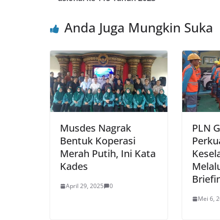
o
p
Anda Juga Mungkin Suka
k
Musdes Nagrak
PLN G
Bentuk Koperasi
Perku
Merah Putih, Ini Kata
Kesel
Kades
Melalu
Brie
April 29, 2025
0
Mei 6, 