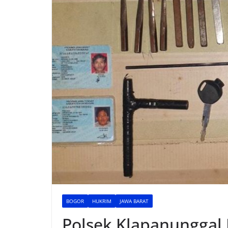
BOGOR
HUKRIM
JAWA BARAT
Polsek Klapanunggal