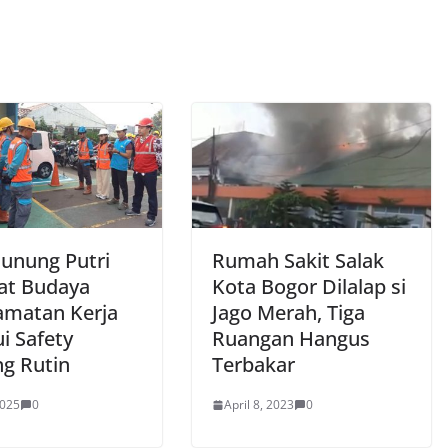
unung Putri
Rumah Sakit Salak
at Budaya
Kota Bogor Dilalap si
amatan Kerja
Jago Merah, Tiga
i Safety
Ruangan Hangus
fing Rutin
Terbakar
2025
0
April 8, 2023
0