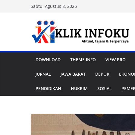
Skip
Sabtu, Agustus 8, 2026
to
content
DOWNLOAD
THEME INFO
VIEW PRO
JURNAL
JAWA BARAT
DEPOK
EKONOM
PENDIDIKAN
HUKRIM
SOSIAL
PEME