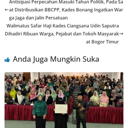
e
er
l
s
e
e
Antisipasi Perpecahan Masuki Tahun Politik, Pada Sa
b
A
st
at Distribusikan BBCPP, Kades Bonang Ingatkan War
o
p
ga Jaga dan Jalin Persatuan
o
p
Walimatus Safar Haji Kades Ciangsana Udin Saputra
Dihadiri Ribuan Warga, Pejabat dan Tokoh Masyarak
k
at Bogor Timur
Anda Juga Mungkin Suka