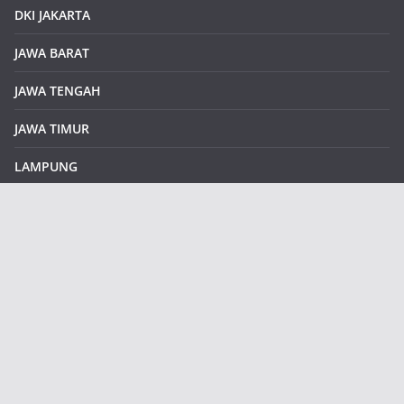
DKI JAKARTA
JAWA BARAT
JAWA TENGAH
JAWA TIMUR
LAMPUNG
REDAKSI
Sample Page
SUMATERA SELATAN
SUMATERA UTARA
klikinfoku.com