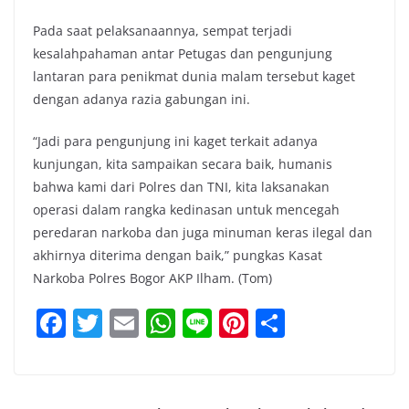
Pada saat pelaksanaannya, sempat terjadi
kesalahpahaman antar Petugas dan pengunjung
lantaran para penikmat dunia malam tersebut kaget
dengan adanya razia gabungan ini.
“Jadi para pengunjung ini kaget terkait adanya
kunjungan, kita sampaikan secara baik, humanis
bahwa kami dari Polres dan TNI, kita laksanakan
operasi dalam rangka kedinasan untuk mencegah
peredaran narkoba dan juga minuman keras ilegal dan
akhirnya diterima dengan baik,” pungkas Kasat
Narkoba Polres Bogor AKP Ilham. (Tom)
F
T
E
W
Li
Pi
S
a
w
m
h
n
nt
h
c
itt
ai
at
e
er
ar