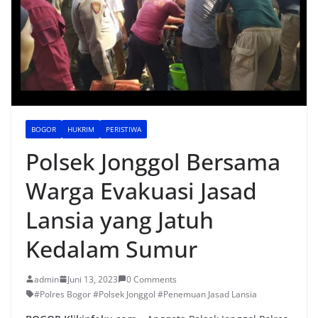
BOGOR
HUKRIM
PERISTIWA
Polsek Jonggol Bersama
Warga Evakuasi Jasad
Lansia yang Jatuh
Kedalam Sumur
admin
Juni 13, 2023
0 Comments
#Polres Bogor #Polsek Jonggol #Penemuan Jasad Lansia