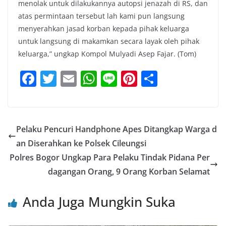
menolak untuk dilakukannya autopsi jenazah di RS, dan
atas permintaan tersebut lah kami pun langsung
menyerahkan jasad korban kepada pihak keluarga
untuk langsung di makamkan secara layak oleh pihak
keluarga,” ungkap Kompol Mulyadi Asep Fajar. (Tom)
F
T
E
W
Li
Pi
S
a
w
m
h
n
nt
h
c
itt
ai
at
e
er
ar
e
er
l
s
e
e
Pelaku Pencuri Handphone Apes Ditangkap Warga d
b
A
st
an Diserahkan ke Polsek Cileungsi
o
p
Polres Bogor Ungkap Para Pelaku Tindak Pidana Per
o
p
dagangan Orang, 9 Orang Korban Selamat
k
Anda Juga Mungkin Suka