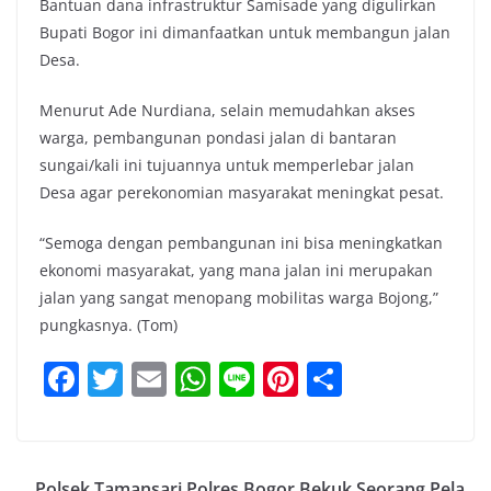
Bantuan dana infrastruktur Samisade yang digulirkan
Bupati Bogor ini dimanfaatkan untuk membangun jalan
Desa.
Menurut Ade Nurdiana, selain memudahkan akses
warga, pembangunan pondasi jalan di bantaran
sungai/kali ini tujuannya untuk memperlebar jalan
Desa agar perekonomian masyarakat meningkat pesat.
“Semoga dengan pembangunan ini bisa meningkatkan
ekonomi masyarakat, yang mana jalan ini merupakan
jalan yang sangat menopang mobilitas warga Bojong,”
pungkasnya. (Tom)
F
T
E
W
Li
Pi
S
a
w
m
h
n
nt
h
c
itt
ai
at
e
er
ar
e
er
l
s
e
e
Polsek Tamansari Polres Bogor Bekuk Seorang Pela