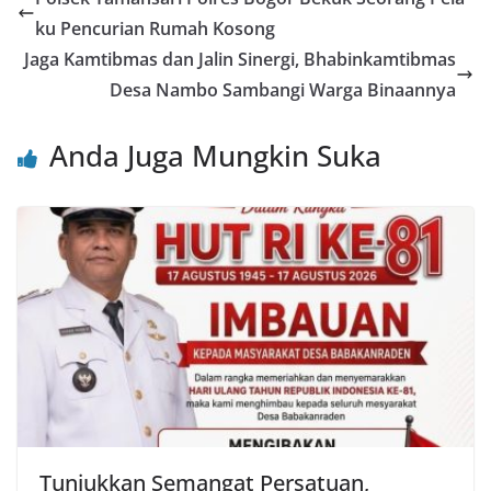
b
A
st
ku Pencurian Rumah Kosong
o
p
Jaga Kamtibmas dan Jalin Sinergi, Bhabinkamtibmas
o
p
Desa Nambo Sambangi Warga Binaannya
k
Anda Juga Mungkin Suka
Tunjukkan Semangat Persatuan,