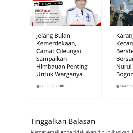
Jelang Bulan
Karan
Kemerdekaan,
Kecam
Camat Cileungsi
Bersh
Sampaikan
Bersa
Himbauan Penting
Nurul
Untuk Warganya
Bogor
Juli 30, 2026
0
Maret 8
Tinggalkan Balasan
Alamat email Anda tidak akan dipublikasikan.