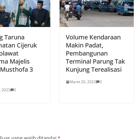
g Taruna
Volume Kendaraan
atan Cijeruk
Makin Padat,
olawat
Pembangunan
ma Majelis
Terminal Parung Tak
 Musthofa 3
Kunjung Terealisasi
Maret 20, 2023
0
, 2023
0
Ruas yang wajib ditandai
*