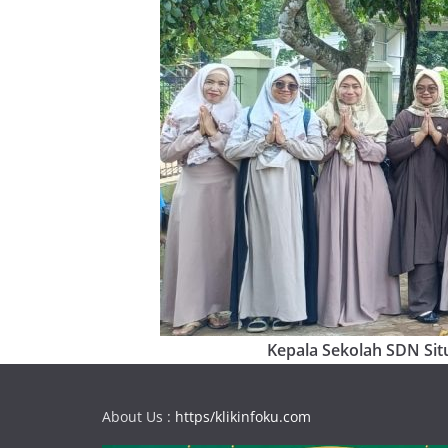
Kepala Sekolah SDN Situ
About Us :
https/klikinfoku.com