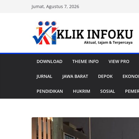
Skip
Jumat, Agustus 7, 2026
to
content
DOWNLOAD
THEME INFO
VIEW PRO
JURNAL
JAWA BARAT
DEPOK
EKONOM
PENDIDIKAN
HUKRIM
SOSIAL
PEME