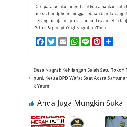
Dari para pelaku ini berhasil kita amankan satu
motor, handphone hingga sebuah benda yang dija
sedang menjalani proses pemeriksaan lebih lanj
Polres Bogor IptuYogi Nugraha. (Tom)
F
T
E
W
Li
Pi
S
a
w
m
h
n
nt
h
c
itt
ai
at
e
er
ar
e
er
l
s
e
e
Desa Nagrak Kehilangan Salah Satu Toko
b
A
st
puni, Ketua BPD Wafat Saat Acara Santuna
o
p
k Yatim
o
p
Anda Juga Mungkin Suka
k