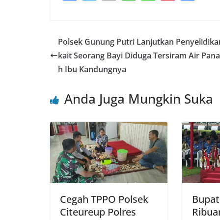
a
w
m
h
n
nt
h
c
itt
ai
at
e
er
ar
e
er
l
s
e
e
Polsek Gunung Putri Lanjutkan Penyelidika
b
A
st
kait Seorang Bayi Diduga Tersiram Air Pana
o
p
h Ibu Kandungnya
o
p
Anda Juga Mungkin Suka
k
Cegah TPPO Polsek
Bupat
Citeureup Polres
Ribua