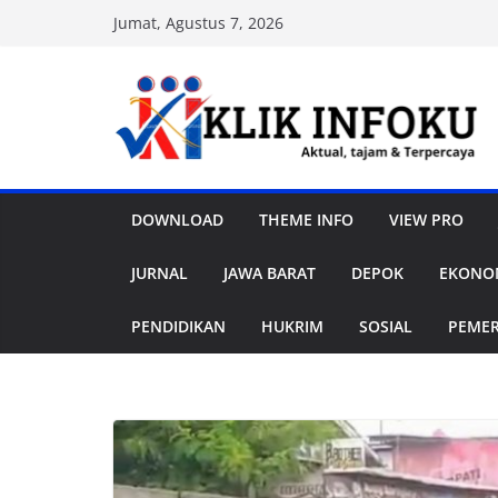
Skip
Jumat, Agustus 7, 2026
to
content
DOWNLOAD
THEME INFO
VIEW PRO
JURNAL
JAWA BARAT
DEPOK
EKONOM
PENDIDIKAN
HUKRIM
SOSIAL
PEME