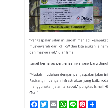
“Pengaspalan jalan ini sudah menjadi kesepak
musyawarah dari RT, RW dan kita ajukan, alham
dan masyarakat,” ujar Ismail.
Ismail berharap pengerjaannya yang baru dimula
“Mudah-mudahan dengan pengaspalan jalan ini
Pasirangin, dengan infrastruktur yang baik, r
menggunakan jalan tersebut,” pungkas Ismail H
(Tom)
F
T
E
W
Li
Pi
S