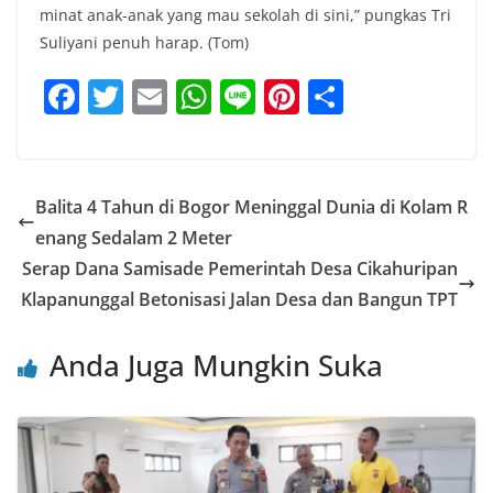
minat anak-anak yang mau sekolah di sini,” pungkas Tri
Suliyani penuh harap. (Tom)
F
T
E
W
Li
Pi
S
a
w
m
h
n
nt
h
c
itt
ai
at
e
er
ar
e
er
l
s
e
e
Balita 4 Tahun di Bogor Meninggal Dunia di Kolam R
b
A
st
enang Sedalam 2 Meter
o
p
Serap Dana Samisade Pemerintah Desa Cikahuripan
o
p
Klapanunggal Betonisasi Jalan Desa dan Bangun TPT
k
Anda Juga Mungkin Suka