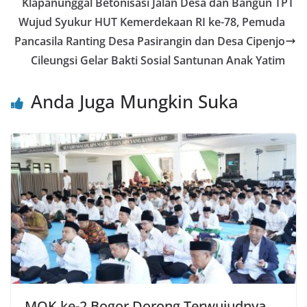
b
A
st
Klapanunggal Betonisasi Jalan Desa dan Bangun TPT
o
p
Wujud Syukur HUT Kemerdekaan RI ke-78, Pemuda
o
p
Pancasila Ranting Desa Pasirangin dan Desa Cipenjo
Cileungsi Gelar Bakti Sosial Santunan Anak Yatim
k
Anda Juga Mungkin Suka
MQK ke-2 Bogor Dorong Terwujudnya