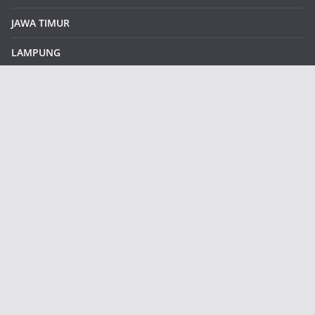
JAWA TIMUR
LAMPUNG
REDAKSI
Sample Page
SUMATERA SELATAN
SUMATERA UTARA
klikinfoku.com
Contains all features of free version and many new additional
features.