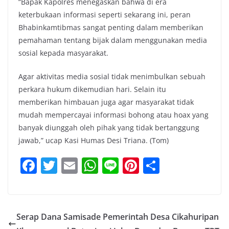
“Bapak Kapolres menegaskan bahwa di era
keterbukaan informasi seperti sekarang ini, peran
Bhabinkamtibmas sangat penting dalam memberikan
pemahaman tentang bijak dalam menggunakan media
sosial kepada masyarakat.
Agar aktivitas media sosial tidak menimbulkan sebuah
perkara hukum dikemudian hari. Selain itu
memberikan himbauan juga agar masyarakat tidak
mudah mempercayai informasi bohong atau hoax yang
banyak diunggah oleh pihak yang tidak bertanggung
jawab,” ucap Kasi Humas Desi Triana. (Tom)
F
T
E
W
Li
Pi
S
a
w
m
h
n
nt
h
c
itt
ai
at
e
er
ar
e
er
l
s
e
e
Serap Dana Samisade Pemerintah Desa Cikahuripan