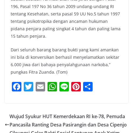
196, Pasal 197 No 36 tahun 2009 undang-undang RI
tentang Kesehatan, serta pasal 59 UU No.5 tahun 1997
tentang psikotropika dengan ancaman hukuman
pidana penjara paling singkat 4 tahun dan paling lama
15 tahun penjara.
Dari seluruh barang barang bukti yang kami amankan
ini bila di konversikan berhasil menyelamatkan sekitar
6.000 jiwa dari bahaya penyalahgunaan narkoba,”
pungkas Fitra Zuanda. (Tom)
F
T
E
W
Li
Pi
S
a
w
m
h
n
nt
h
c
itt
ai
at
e
er
ar
e
er
l
s
e
e
Wujud Syukur HUT Kemerdekaan RI ke-78, Pemuda
b
A
st
Pancasila Ranting Desa Pasirangin dan Desa Cipenjo