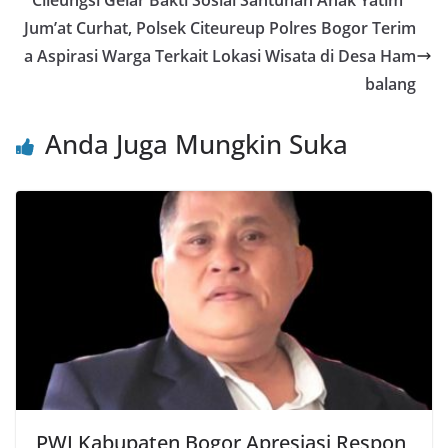
o
p
Cileungsi Gelar Bakti Sosial Santunan Anak Yatim
o
p
Jum’at Curhat, Polsek Citeureup Polres Bogor Terim
a Aspirasi Warga Terkait Lokasi Wisata di Desa Ham
k
balang
Anda Juga Mungkin Suka
PWI Kabupaten Bogor Apresiasi Respon