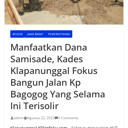
BOGOR
JAWA BARAT
PEMERINTAHAN
Manfaatkan Dana
Samisade, Kades
Klapanunggal Fokus
Bangun Jalan Kp
Bagogog Yang Selama
Ini Terisolir
admin
Agustus 22, 2023
0 Comments
Klapanunggal,Klikinfoku.com –
Selepas merayakan HUT