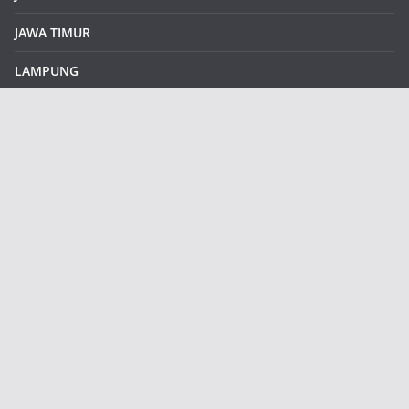
JAWA TIMUR
LAMPUNG
REDAKSI
Sample Page
SUMATERA SELATAN
SUMATERA UTARA
klikinfoku.com
Contains all features of free version and many new additional
features.