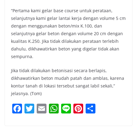
“Pertama kami gelar base course untuk perataan,
selanjutnya kami gelar lantai kerja dengan volume 5 cm
dengan menggunakan beton/mix K.100, dan
selanjutnya gelar beton dengan volume 20 cm dengan
kualitas K.250. Jika tidak dilakukan perataan terlebih
dahulu, dikhawatirkan beton yang digelar tidak akan
sempurna.
Jika tidak dilakukan betonisasi secara berlapis,
dikhawatirkan beton mudah patah dan amblas, karena
kontur tanah di lokasi tersebut sangat labil sekali,”
jelasnya. (Tom)
F
T
E
W
Li
Pi
S
a
w
m
h
n
nt
h
c
itt
ai
at
e
er
ar