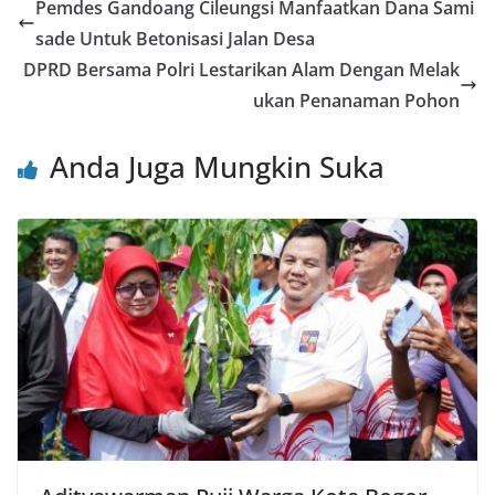
e
er
l
s
e
e
Pemdes Gandoang Cileungsi Manfaatkan Dana Sami
b
A
st
sade Untuk Betonisasi Jalan Desa
o
p
DPRD Bersama Polri Lestarikan Alam Dengan Melak
o
p
ukan Penanaman Pohon
k
Anda Juga Mungkin Suka